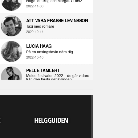
Något om krig och Margaux Dietz
2022-11-30
ATT VARA FRASSE LEVINSSON
Taxi med romare
2022-10-14
LUCIA HAAG
På en anslagstavla nära dig
2022-10-10
PELLE TAMLEHT
Melodifestivalen 2022 – de går vidare
från den första deltävlingen
2022-02-02
I KORPENS SKUGGA
Själva definitionen av ondska
RECENSION
2021-06-28
LJUDVÄRLDEN 
E
HELGGUIDEN
UPP FINNS N
ÖPPNA BOKEN
ALLA" - DARKS
Kropps-dagbok
OUT WE
2021-06-24