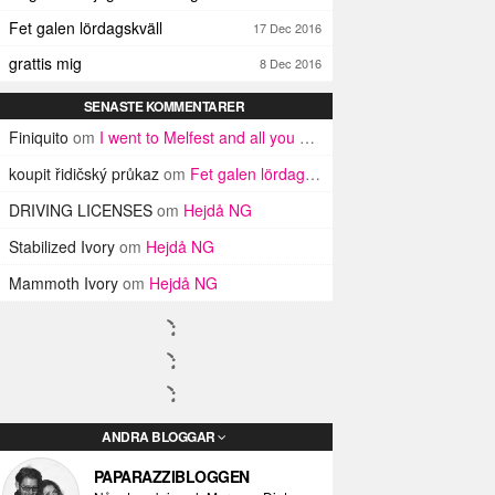
Fet galen lördagskväll
17 Dec 2016
grattis mig
8 Dec 2016
SENASTE KOMMENTARER
Finiquito
om
I went to Melfest and all you got was three lousy selfies
koupit řidičský průkaz
om
Fet galen lördagskväll
DRIVING LICENSES
om
Hejdå NG
Stabilized Ivory
om
Hejdå NG
Mammoth Ivory
om
Hejdå NG
ANDRA BLOGGAR
PAPARAZZIBLOGGEN