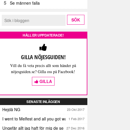
5
Se männen falla
HÅLL ER UPPDATERADE!
GILLA NÖJESGUIDEN!
Vill du få veta precis allt som händer på
nöjesguiden.se? Gilla oss på Facebook!
GILLA
SENASTE INLÄGGEN
Hejdå NG
23 Okt 2017
I went to Melfest and all you got was three lousy selfies
1 Feb 2017
Ungefär allt jag haft för mig de senaste dagarna
27 Dec 2016