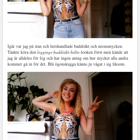
Igår var jag på stan och hetshandlade baddräkt och neonsmycken.
Tänkte köra den
leggings-baddräkt-bälte
-looken först men kände att
jag är alldeles för feg och har ingen aning om hur mycket alla andra
kommer gå in för det. Blå ögonskugga känns ju vågat i sig liksom.