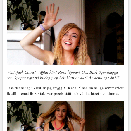
Wattafack Clara? Våfflat hår? Rosa läppar? Och BLÅ ögonskugga
som knappt syns på bilden men helt klart är där? Är detta ens du?!?
Jaaa det är jag! Visst är jag snygg!!! Kanal 5 har sin årliga sommarfest
ikväll. Temat är 80-tal. Har precis stått och våfflat håret i en timma.