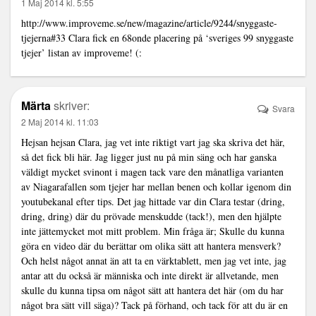
1 Maj 2014 kl. 5:55
http://www.improveme.se/new/magazine/article/9244/snyggaste-
tjejerna#33
Clara fick en 68onde placering på ‘sveriges 99 snyggaste
tjejer’ listan av improveme! (:
Märta
skriver:
Svara
2 Maj 2014 kl. 11:03
Hejsan hejsan Clara, jag vet inte riktigt vart jag ska skriva det här,
så det fick bli här. Jag ligger just nu på min säng och har ganska
väldigt mycket svinont i magen tack vare den månatliga varianten
av Niagarafallen som tjejer har mellan benen och kollar igenom din
youtubekanal efter tips. Det jag hittade var din Clara testar (dring,
dring, dring) där du prövade menskudde (tack!), men den hjälpte
inte jättemycket mot mitt problem. Min fråga är; Skulle du kunna
göra en video där du berättar om olika sätt att hantera mensverk?
Och helst något annat än att ta en värktablett, men jag vet inte, jag
antar att du också är människa och inte direkt är allvetande, men
skulle du kunna tipsa om något sätt att hantera det här (om du har
något bra sätt vill säga)? Tack på förhand, och tack för att du är en