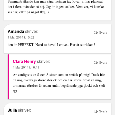
Sammanträffande kan man säga, nejmen jag lovar, vi har planerat
det i flera månader så nej. Jag är ingen stalker. Vem vet, vi kanske
ses där, eller på något flyg :)
Amanda
skriver:
Svara
1 Maj 2014 kl. 5:52
den är PERFEKT. Need to have! I crave.. Hur är storleken?
Clara Henry
skriver:
Svara
1 Maj 2014 kl. 6:41
Är vanligtvis en S och S sitter som en smäck på mig! Dock bör
en nog överväga större storlek om en har större bröst än mig,
armarnas rörelser är redan smått begränsade pga tjockt och stelt
tyg.
Julia
skriver:
Svara