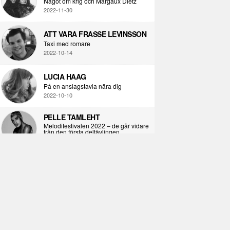
Något om krig och Margaux Dietz
2022-11-30
ATT VARA FRASSE LEVINSSON
Taxi med romare
2022-10-14
LUCIA HAAG
På en anslagstavla nära dig
2022-10-10
PELLE TAMLEHT
Melodifestivalen 2022 – de går vidare
från den första deltävlingen
2022-02-02
I KORPENS SKUGGA
Själva definitionen av ondska
2021-06-28
ÖPPNA BOKEN
Kropps-dagbok
2021-06-24