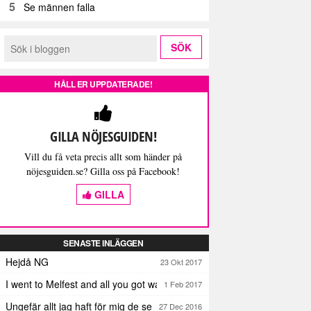
5
Se männen falla
HÅLL ER UPPDATERADE!
GILLA NÖJESGUIDEN!
Vill du få veta precis allt som händer på
nöjesguiden.se? Gilla oss på Facebook!
GILLA
SENASTE INLÄGGEN
Hejdå NG
23 Okt 2017
I went to Melfest and all you got was three lousy selfies
1 Feb 2017
Ungefär allt jag haft för mig de senaste dagarna
27 Dec 2016