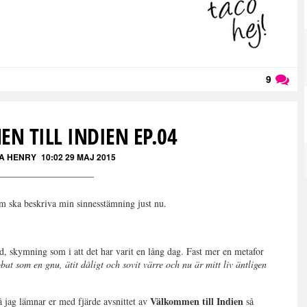
9
Läs kommentarer (
9
)
N TILL INDIEN EP.04
A HENRY
10:02 29 MAJ 2015
 som ska beskriva min sinnesstämning just nu.
d, skymning som i att det har varit en lång dag. Fast mer en metafor
at som en gnu, ätit dåligt och sovit värre och nu är mitt liv äntligen
Välkommen till Indien
å jag lämnar er med fjärde avsnittet av
så