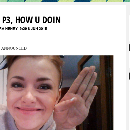
 P3, HOW U DOIN
RA HENRY
9:29 8 JUN 2015
N ANNOUNCED