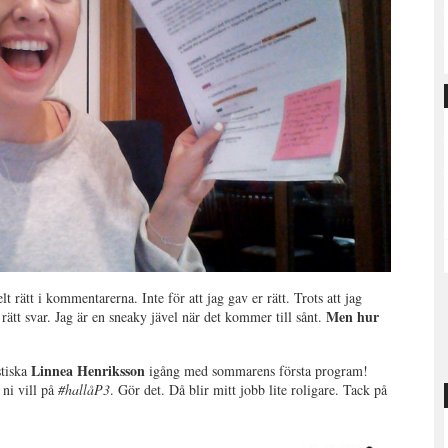
lt rätt i kommentarerna. Inte för att jag gav er rätt. Trots att jag
Men hur
rätt svar. Jag är en sneaky jävel när det kommer till sånt.
Linnea Henriksson
stiska
igång med sommarens första program!
ni vill på
#hallåP3
. Gör det. Då blir mitt jobb lite roligare. Tack på