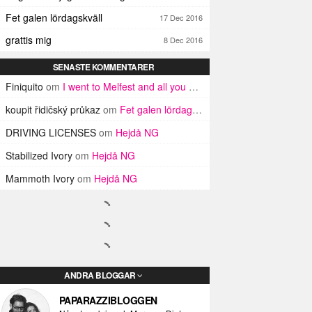
Fet galen lördagskväll
17 Dec 2016
grattis mig
8 Dec 2016
SENASTE KOMMENTARER
Finiquito
om
I went to Melfest and all you got was three lousy selfies
koupit řidičský průkaz
om
Fet galen lördagskväll
DRIVING LICENSES
om
Hejdå NG
Stabilized Ivory
om
Hejdå NG
Mammoth Ivory
om
Hejdå NG
ANDRA BLOGGAR
PAPARAZZIBLOGGEN