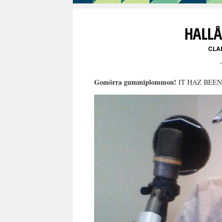
HALLÅ
CLA
Gomörra gummiplommon!
IT HAZ BEE