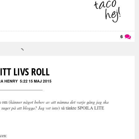
6
Läs kommentarer (
6
)
ITT LIVS ROLL
A HENRY
5:22 15 MAJ 2015
a om (
känner något behov av att nämna det varje gång jag ska
 suger på att blogga? Jag vet inte
) så tänkte SPOILA LITE
scen: