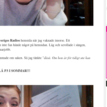
eriges Radios
hemsida när jag vaknade imorse. Ett
 inte fan hände något på hemsidan. Låg och scrollade i sängen,
mmarjobb.
ammade om saken. Så jag tänkte ”
dåså. Om hon är för tidigt ute kan
 P3 I SOMMAR!!!