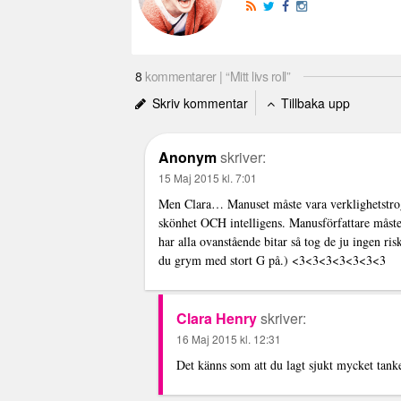
8
kommentarer | “Mitt livs roll”
Skriv kommentar
Tillbaka upp
Anonym
skriver:
15 Maj 2015 kl. 7:01
Men Clara… Manuset måste vara verklighetstroget
skönhet OCH intelligens. Manusförfattare måste 
har alla ovanstående bitar så tog de ju ingen ris
du grym med stort G på.) <3<3<3<3<3<3<3
Clara Henry
skriver:
16 Maj 2015 kl. 12:31
Det känns som att du lagt sjukt mycket tan