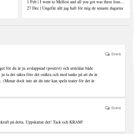
1 Feb | I went to Melfest and all you got was three lousy selfies
27 Dec | Ungefär allt jag haft för mig de senaste dagarna
Svara
 för du är ju avslappnad (positivt) och utstrålar både
ju ta det säkra före det osäkra och med tanke på att du är
k. (Menar dock inte att du inte kan spela teater för det är
Svara
kekraft på detta. Uppskattar det! Tack och KRAM!