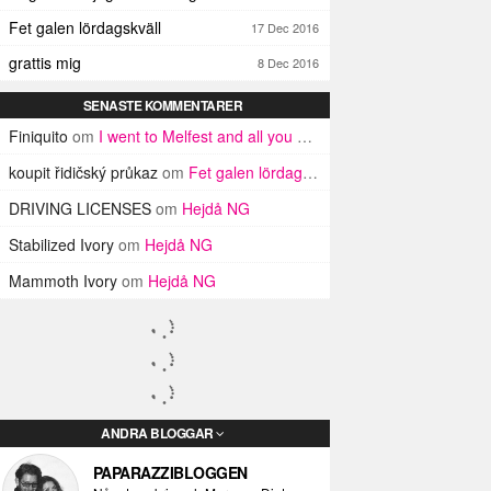
Fet galen lördagskväll
17 Dec 2016
grattis mig
8 Dec 2016
SENASTE KOMMENTARER
Finiquito
om
I went to Melfest and all you got was three lousy selfies
koupit řidičský průkaz
om
Fet galen lördagskväll
DRIVING LICENSES
om
Hejdå NG
Stabilized Ivory
om
Hejdå NG
Mammoth Ivory
om
Hejdå NG
ANDRA BLOGGAR
PAPARAZZIBLOGGEN