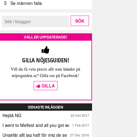
5
Se männen falla
HÅLL ER UPPDATERADE!
GILLA NÖJESGUIDEN!
Vill du få veta precis allt som händer på
nöjesguiden.se? Gilla oss på Facebook!
GILLA
SENASTE INLÄGGEN
Hejdå NG
23 Okt 2017
I went to Melfest and all you got was three lousy selfies
1 Feb 2017
Ungefär allt jag haft för mig de senaste dagarna
27 Dec 2016