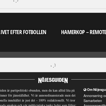
LIVET EFTER FOTBOLLEN
HAMERKOP – REMOT
Om Nöjesgu
iden är partipolitiskt obunden, men du kan alltid lita på
brinner för jämställdhet. Vi är annonsfinansierade men det
Annonsering o
nella innehållet är just det – 100% redaktionellt. Vi tror
Samarbeten
goda smaken och vår publicistiska tanke lyder som följer:
Annonsspecifik