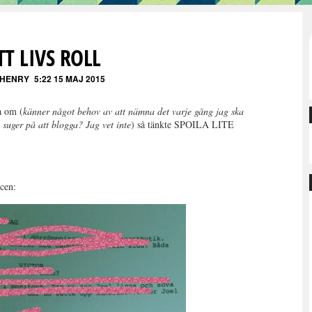
T LIVS ROLL
 HENRY
5:22 15 MAJ 2015
a om (
känner något behov av att nämna det varje gång jag ska
 suger på att blogga? Jag vet inte
) så tänkte SPOILA LITE
scen: