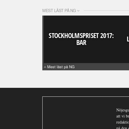
MEST LÄST PÅ NG
STOCKHOLMSPRISET 2017:
BAR
Mest läst på NG
Nöjesgu
att vi 
redaktio
på den 