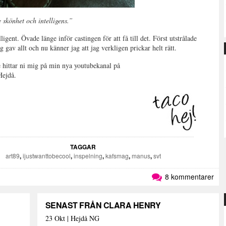
 skönhet och intelligens.”
igent. Övade länge inför castingen för att få till det. Först utstrålade
 gav allt och nu känner jag att jag verkligen prickar helt rätt.
re hittar ni mig på min nya youtubekanal på
ejdå.
TAGGAR
art89
,
ijustwanttobecool
,
inspelning
,
kafsmag
,
manus
,
svt
8 kommentarer
SENAST FRÅN CLARA HENRY
23 Okt | Hejdå NG