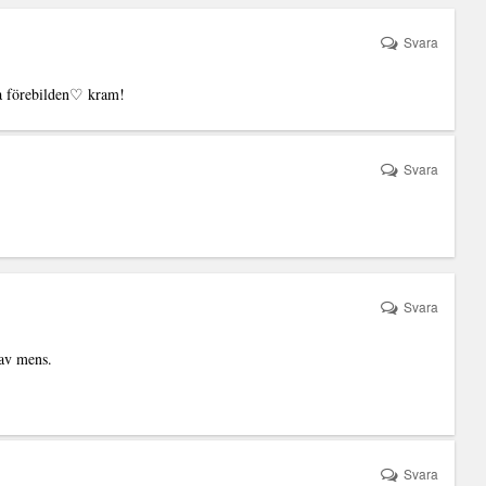
Svara
ta förebilden♡ kram!
Svara
Svara
 av mens.
Svara