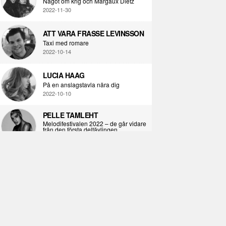
Något om krig och Margaux Dietz
2022-11-30
ATT VARA FRASSE LEVINSSON
Taxi med romare
2022-10-14
LUCIA HAAG
På en anslagstavla nära dig
2022-10-10
PELLE TAMLEHT
Melodifestivalen 2022 – de går vidare
från den första deltävlingen
2022-02-02
I KORPENS SKUGGA
Själva definitionen av ondska
2021-06-28
ÖPPNA BOKEN
Kropps-dagbok
2021-06-24