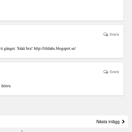
Svara
två gånger. Sååå bra!
http://tildahs.blogspot.se/
Svara
r hörru
Nästa inlägg