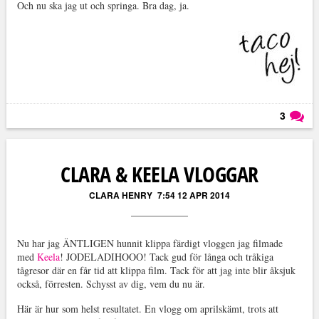
Och nu ska jag ut och springa. Bra dag, ja.
3
Läs kommentarer (
3
)
CLARA & KEELA VLOGGAR
CLARA HENRY
7:54 12 APR 2014
Nu har jag ÄNTLIGEN hunnit klippa färdigt vloggen jag filmade
med
Keela
! JODELADIHOOO! Tack gud för långa och tråkiga
tågresor där en får tid att klippa film. Tack för att jag inte blir åksjuk
också, förresten. Schysst av dig, vem du nu är.
Här är hur som helst resultatet. En vlogg om aprilskämt, trots att