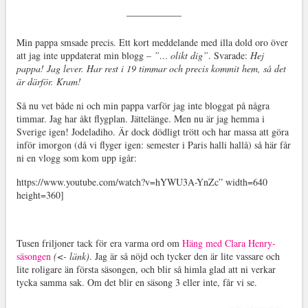
Min pappa smsade precis. Ett kort meddelande med illa dold oro över
att jag inte uppdaterat min blogg –
”… olikt dig”
. Svarade:
Hej
pappa! Jag lever. Har rest i 19 timmar och precis kommit hem, så det
är därför. Kram!
Så nu vet både ni och min pappa varför jag inte bloggat på några
timmar. Jag har åkt flygplan. Jättelänge. Men nu är jag hemma i
Sverige igen! Jodeladiho. Är dock dödligt trött och har massa att göra
inför imorgon (då vi flyger igen: semester i Paris halli hallå) så här får
ni en vlogg som kom upp igår:
https://www.youtube.com/watch?v=hYWU3A-YnZc” width=640
height=360]
Tusen friljoner tack för era varma ord om
Häng med Clara Henry-
säsongen
(<- länk)
. Jag är så nöjd och tycker den är lite vassare och
lite roligare än första säsongen, och blir så himla glad att ni verkar
tycka samma sak. Om det blir en säsong 3 eller inte, får vi se.