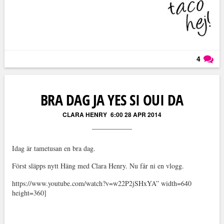
4
Läs kommentarer (
4
)
BRA DAG JA YES SI OUI DA
CLARA HENRY
6:00 28 APR 2014
Idag är tametusan en bra dag.
Först släpps nytt Häng med Clara Henry. Nu får ni en vlogg.
https://www.youtube.com/watch?v=w22P2jSHxYA” width=640
height=360]