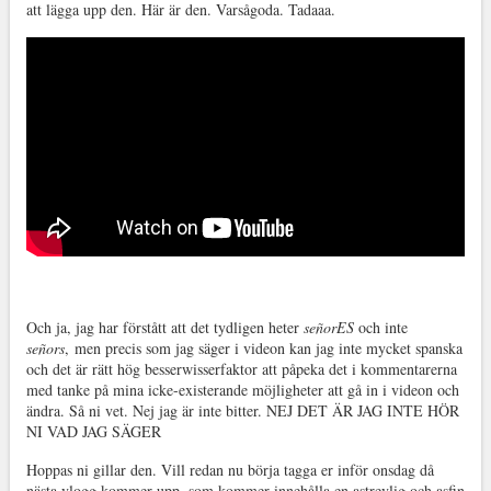
att lägga upp den. Här är den. Varsågoda. Tadaaa.
Och ja, jag har förstått att det tydligen heter
señorES
och inte
señors
, men precis som jag säger i videon kan jag inte mycket spanska
och det är rätt hög besserwisserfaktor att påpeka det i kommentarerna
med tanke på mina icke-existerande möjligheter att gå in i videon och
ändra. Så ni vet. Nej jag är inte bitter. NEJ DET ÄR JAG INTE HÖR
NI VAD JAG SÄGER
Hoppas ni gillar den. Vill redan nu börja tagga er inför onsdag då
nästa vlogg kommer upp, som kommer innehålla en astrevlig och asfin