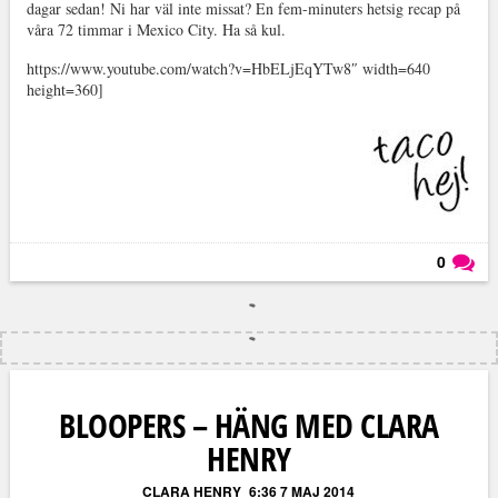
dagar sedan! Ni har väl inte missat? En fem-minuters hetsig recap på
våra 72 timmar i Mexico City. Ha så kul.
https://www.youtube.com/watch?v=HbELjEqYTw8″ width=640
height=360]
0
Läs kommentarer (
0
)
BLOOPERS – HÄNG MED CLARA
HENRY
CLARA HENRY
6:36 7 MAJ 2014