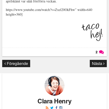
aprilskämt var sååå förrförra veckan.
https://www.youtube.com/watch?v=Zxel20OkFhw” width=640
height=360]
2
Läs kommentarer (
2
)
Föregående
Nästa
Clara Henry