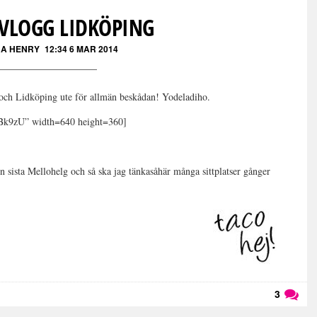
VLOGG LIDKÖPING
A HENRY
12:34 6 MAR 2014
ch Lidköping ute för allmän beskådan! Yodeladiho.
Bk9zU” width=640 height=360]
ista Mellohelg och så ska jag tänkasåhär många sittplatser gånger
3
Läs kommentarer (
3
)