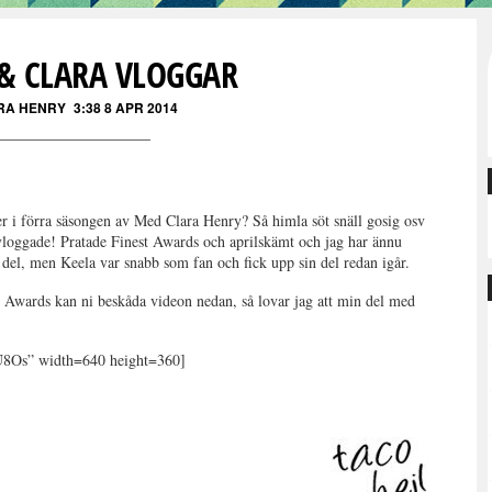
 & CLARA VLOGGAR
RA HENRY
3:38 8 APR 2014
er i förra säsongen av Med Clara Henry? Så himla söt snäll gosig osv
vloggade! Pratade Finest Awards och aprilskämt och jag har ännu
 del, men Keela var snabb som fan och fick upp sin del redan igår.
t Awards kan ni beskåda videon nedan, så lovar jag att min del med
U8Os” width=640 height=360]