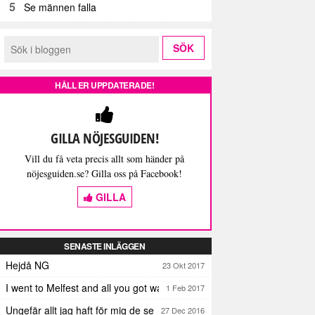
5
Se männen falla
HÅLL ER UPPDATERADE!
GILLA NÖJESGUIDEN!
Vill du få veta precis allt som händer på
nöjesguiden.se? Gilla oss på Facebook!
GILLA
SENASTE INLÄGGEN
Hejdå NG
23 Okt 2017
I went to Melfest and all you got was three lousy selfies
1 Feb 2017
Ungefär allt jag haft för mig de senaste dagarna
27 Dec 2016