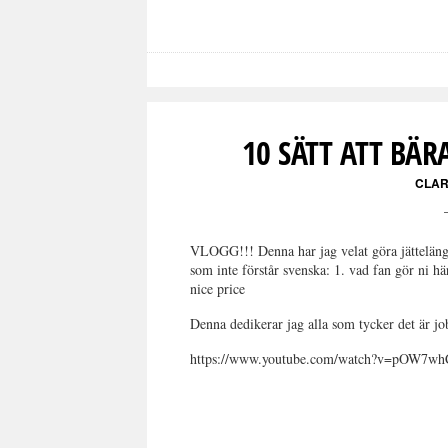
10 SÄTT ATT BÄR
CLAR
VLOGG!!! Denna har jag velat göra jättelänge
som inte förstår svenska: 1. vad fan gör ni här
nice price
Denna dedikerar jag alla som tycker det är job
https://www.youtube.com/watch?v=pOW7wh