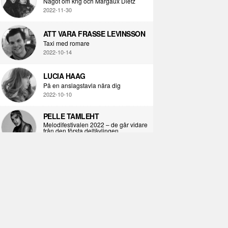
Något om krig och Margaux Dietz
2022-11-30
ATT VARA FRASSE LEVINSSON
Taxi med romare
2022-10-14
LUCIA HAAG
På en anslagstavla nära dig
2022-10-10
PELLE TAMLEHT
Melodifestivalen 2022 – de går vidare
från den första deltävlingen
2022-02-02
I KORPENS SKUGGA
Själva definitionen av ondska
2021-06-28
ÖPPNA BOKEN
Kropps-dagbok
2021-06-24