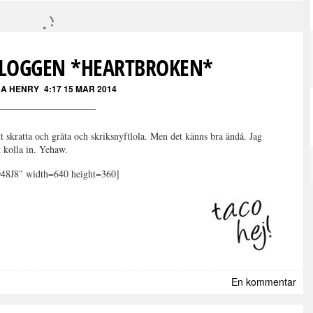
Läs kommentarer (
6
)
VLOGGEN *HEARTBROKEN*
A HENRY
4:17 15 MAR 2014
t skratta och gråta och skriksnyftlola. Men det känns bra ändå. Jag
t kolla in. Yehaw.
48J8″ width=640 height=360]
En kommentar