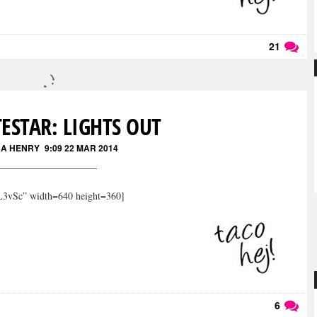
21
Läs kommentarer (
21
)
ESTAR: LIGHTS OUT
A HENRY
9:09 22 MAR 2014
3vSc” width=640 height=360]
6