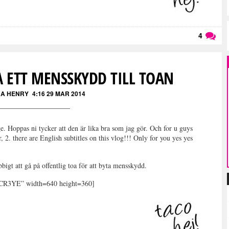
4
Läs kommentarer (
4
)
A ETT MENSSKYDD TILL TOAN
A HENRY
4:16 29 MAR 2014
. Hoppas ni tycker att den är lika bra som jag gör. Och for u guys
, 2. there are English subtitles on this vlog!!! Only for you yes yes
bigt att gå på offentlig toa för att byta mensskydd.
CR3YE” width=640 height=360]