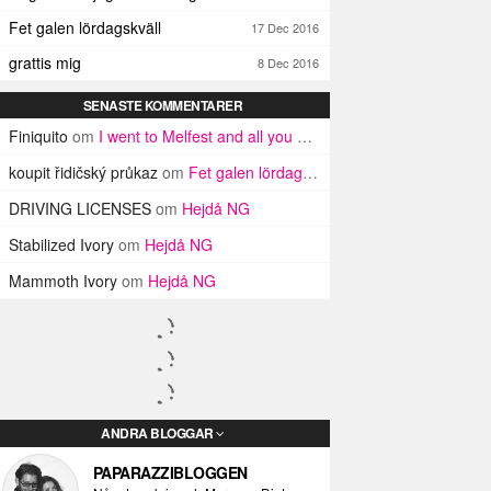
Fet galen lördagskväll
17 Dec 2016
grattis mig
8 Dec 2016
SENASTE KOMMENTARER
Finiquito
om
I went to Melfest and all you got was three lousy selfies
koupit řidičský průkaz
om
Fet galen lördagskväll
DRIVING LICENSES
om
Hejdå NG
Stabilized Ivory
om
Hejdå NG
Mammoth Ivory
om
Hejdå NG
ANDRA BLOGGAR
PAPARAZZIBLOGGEN