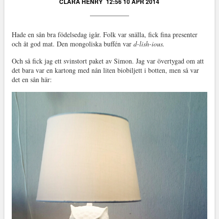
CLARA HENRY
12:56 10 APR 2014
Hade en sån bra födelsedag igår. Folk var snälla, fick fina presenter
och åt god mat. Den mongoliska buffén var
d-lish-ious.
Och så fick jag ett svinstort paket av Simon. Jag var övertygad om att
det bara var en kartong med nån liten biobiljett i botten, men så var
det en sån här: