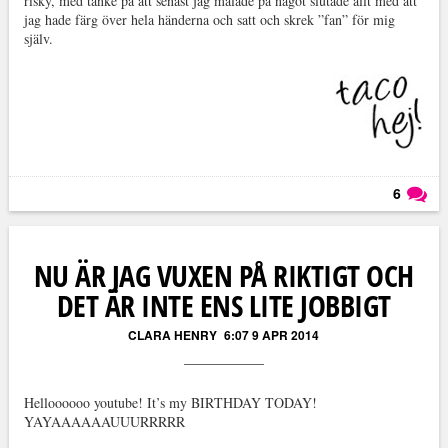
risky, med tanke på att senast jag målade på något slutade allt med att
jag hade färg över hela händerna och satt och skrek ”fan” för mig
själv.
6
Läs kommentarer (
6
)
NU ÄR JAG VUXEN PÅ RIKTIGT OCH
DET ÄR INTE ENS LITE JOBBIGT
CLARA HENRY
6:07 9 APR 2014
Helloooooo youtube! It’s my BIRTHDAY TODAY!
YAYAAAAAAUUURRRRR