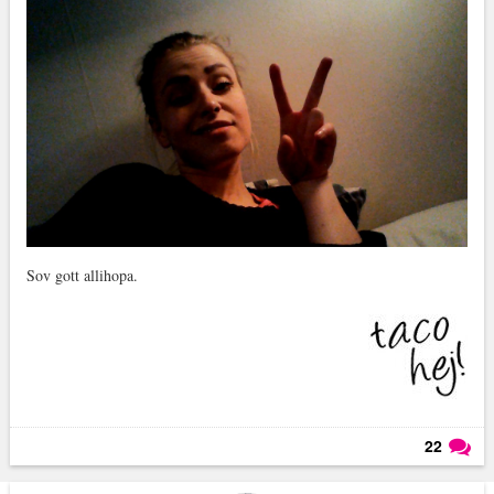
Sov gott allihopa.
22
Läs kommentarer (
22
)