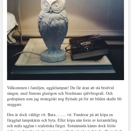
Välkommen i familjen, ugglelampan! Du får äran att stå bredvid
sängen, med Simons glasögon och Nordmans självbiografi. Och
godispåsen som jag strategiskt nog flyttade på för att bilden skulle bli
snyggare.
Den är dock väldigt vit. Bara…….. vit. Funderar på att köpa en
färgglad lampskärm och byta. Eller köpa nån form av keramikfärg
och måla ugglan i realistiska färger. Sistnämnda känns dock liiiite