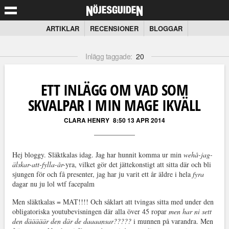
ARTIKLAR
RECENSIONER
BLOGGAR
Inlägg taggade:
20
ETT INLÄGG OM VAD SOM
SKVALPAR I MIN MAGE IKVÄLL
CLARA HENRY
8:50 13 APR 2014
Hej bloggy. Släktkalas idag. Jag har hunnit komma ur min
wehå-jag-
älskar-att-fylla-år-
yra, vilket gör det jättekonstigt att sitta där och bli
sjungen för och få presenter, jag har ju varit ett år äldre i hela
fyra
dagar nu ju lol wtf facepalm
Men släktkalas = MAT!!!! Och såklart att tvingas sitta med under den
obligatoriska youtubevisningen där alla över 45 ropar
men har ni sett
den dääääär den där de daaaansar?????
i munnen på varandra. Men