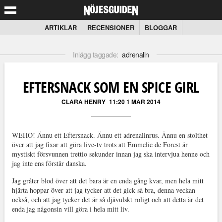
ARTIKLAR
RECENSIONER
BLOGGAR
Inlägg taggade:
adrenalin
EFTERSNACK SOM EN SPICE GIRL
CLARA HENRY
11:20 1 MAR 2014
WEHO! Ännu ett Eftersnack. Ännu ett adrenalinrus. Ännu en stolthet
över att jag fixar att göra live-tv trots att Emmelie de Forest är
mystiskt försvunnen trettio sekunder innan jag ska intervjua henne och
jag inte ens förstår danska.
Jag gråter blod över att det bara är en enda gång kvar, men hela mitt
hjärta hoppar över att jag tycker att det gick så bra, denna veckan
också, och att jag tycker det är så djävulskt roligt och att detta är det
enda jag någonsin vill göra i hela mitt liv.