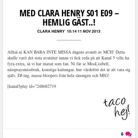
MED CLARA HENRY S01 E09 –
HEMLIG GÄST..!
CLARA HENRY
10:14 11 NOV 2013
Alltså ni KAN BARA INTE MISSA dagens avsnitt av MCH! Detta
skulle varit det sista avsnittet innan vi fick reda på att Kanal 5 ville ha
fyra extra, så vi har maxat som fan. Ni får se MissLisibell,
nässpraysmissbruk, konstiga kattungar, hur värdelöst det är att vara sig
själv, DJ-ing, massa bloopers från hela säsongen och MIG!
[kanal5play id=”248682719
6