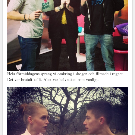
Hela förmiddagens sprang vi omkring i skogen och filmade i regnet.
Det var brutalt kallt. Alex var halvnaken som vanligt.