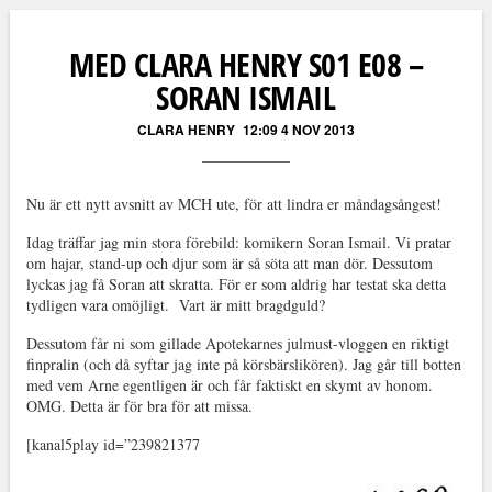
Läs kommentarer (
9
)
MED CLARA HENRY S01 E08 –
SORAN ISMAIL
CLARA HENRY
12:09 4 NOV 2013
Nu är ett nytt avsnitt av MCH ute, för att lindra er måndagsångest!
Idag träffar jag min stora förebild: komikern Soran Ismail. Vi pratar
om hajar, stand-up och djur som är så söta att man dör. Dessutom
lyckas jag få Soran att skratta. För er som aldrig har testat ska detta
tydligen vara omöjligt. Vart är mitt bragdguld?
Dessutom får ni som gillade Apotekarnes julmust-vloggen en riktigt
finpralin (och då syftar jag inte på körsbärslikören). Jag går till botten
med vem Arne egentligen är och får faktiskt en skymt av honom.
OMG. Detta är för bra för att missa.
[kanal5play id=”239821377