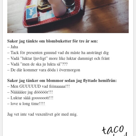
Saker jag tänkte om blombuketter för tre år sen:
– Jaha
– Tack för presenten guuuud vad du måste ha ansträngt dig
– Vadå ”luktar ljuvligt” more like luktar dammigt och fränt
– Vadå ”men de ska ju lukta så”???
– De där kommer vara döda i övermorgon
Saker jag tänker om blommor sedan jag flyttade hemifrån:
– Men GUUUUUD vad fiiinaaaaa!!!
– Näääääee jag dööööör!!!
– Luktar sååå goooooott!!!
– love u long time!!!!
Jag vet inte vad vuxenlivet gör med mig.