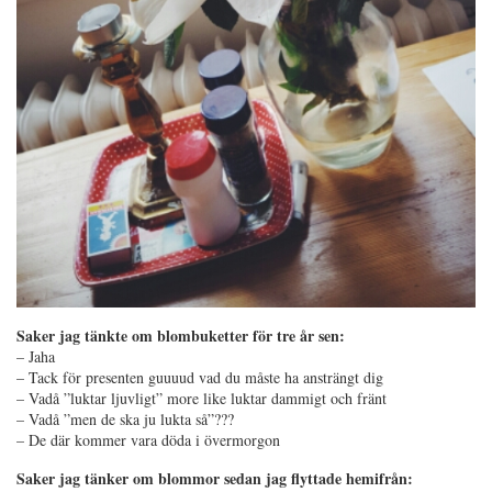
Saker jag tänkte om blombuketter för tre år sen:
– Jaha
– Tack för presenten guuuud vad du måste ha ansträngt dig
– Vadå ”luktar ljuvligt” more like luktar dammigt och fränt
– Vadå ”men de ska ju lukta så”???
– De där kommer vara döda i övermorgon
Saker jag tänker om blommor sedan jag flyttade hemifrån: