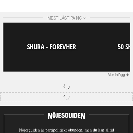
MEST LÄST PÅ NG
SHURA - FOREVHER
50 SH
Mer inlägg
Nöjesguiden är partipolitiskt obunden, men du kan alltid