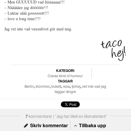
– Men GUUUUUD vad fiiinaaaaa!!!
– Näääääee jag dööööör!!!
– Luktar sååå goooooott!!!
– love u long time!!!!
Jag vet inte vad vuxenlivet gör med mig.
KATEGORI
Claras kind of humour
TAGGAR
Berlin
,
blommor
,
bukett
,
resa
,
tjohej
,
vet inte vad jag
taggar längre
7
kommentarer | “Jag har blivit en blomstertant”
Skriv kommentar
Tillbaka upp