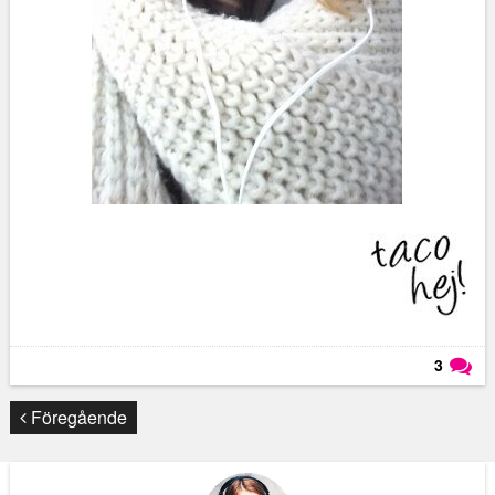
3
Läs kommentarer (
3
)
Föregående