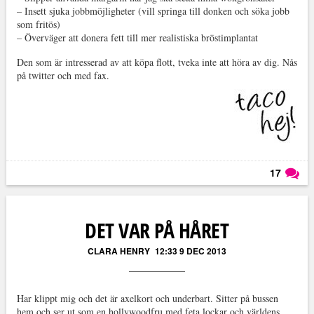
– Insett sjuka jobbmöjligheter (vill springa till donken och söka jobb
som fritös)
– Överväger att donera fett till mer realistiska bröstimplantat
Den som är intresserad av att köpa flott, tveka inte att höra av dig. Nås
på twitter och med fax.
17
Läs kommentarer (
17
)
DET VAR PÅ HÅRET
CLARA HENRY
12:33 9 DEC 2013
Har klippt mig och det är axelkort och underbart. Sitter på bussen
hem och ser ut som en hollywoodfru med feta lockar och världens