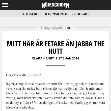
ARTIKLAR
RECENSIONER
BLOGGAR
Inlägg taggade:
hår
MITT HÅR ÄR FETARE ÄN JABBA THE
HUTT
CLARA HENRY
7:17 6 JAN 2014
Hur ofta tvättar ni håret?
Jag bryr mig inte så mycket om mitt hår (det är jag och min nackknut
4ever) mer än att jag bara tvättar det var tredje dag. Det är min enda
hårprincip. Inte mer. Inte mindre. Duschar gör jag när jag känner mig
svettig, men håret ska inte tvättas såvida det inte gått tre dagar. Have I
made myself clear? Vi tar det igen, för säkerhets skull: jag tvättar bara
håret var tredje dag.