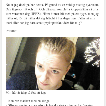
Nu är jag dock på hår-detox. På grund av en väldigt svettig nyårsnatt.
Och tågresor hit och dit. Och därmed kompletta kroppstvättar så ofta
som varannan dag (JEEZ). Håret hinner bli meh på ett dygn, men jag
håller ut, för då håller det sig fräscht i fler dagar sen. Fattar ni min
teori eller har jag bara smått psykopatiska idéer för mig?
Resultat:
Mitt hår är idag så fett att jag:
– Kan bre mackan med en slinga
– Slipper använda margarin när jag ska steka mina wokgrönsaker