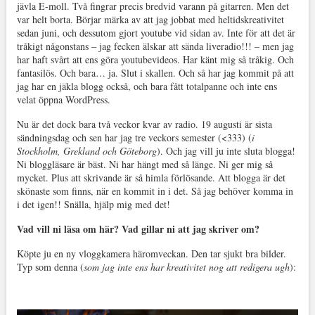
jävla E-moll. Två fingrar precis bredvid varann på gitarren. Men det
var helt borta. Börjar märka av att jag jobbat med heltidskreativitet
sedan juni, och dessutom gjort youtube vid sidan av. Inte för att det är
tråkigt någonstans – jag fecken älskar att sända liveradio!!! – men jag
har haft svårt att ens göra youtubevideos. Har känt mig så tråkig. Och
fantasilös. Och bara… ja. Slut i skallen. Och så har jag kommit på att
jag har en jäkla blogg också, och bara fått totalpanne och inte ens
velat öppna WordPress.
Nu är det dock bara två veckor kvar av radio. 19 augusti är sista
sändningsdag och sen har jag tre veckors semester (<333) (
i
Stockholm, Grekland och Göteborg
). Och jag vill ju inte sluta blogga!
Ni bloggläsare är bäst. Ni har hängt med så länge. Ni ger mig så
mycket. Plus att skrivande är så himla förlösande. Att blogga är det
skönaste som finns, när en kommit in i det. Så jag behöver komma in
i det igen!! Snälla, hjälp mig med det!
Vad vill ni läsa om här? Vad gillar ni att jag skriver om?
Köpte ju en ny vloggkamera häromveckan. Den tar sjukt bra bilder.
Typ som denna (
som jag inte ens har kreativitet nog att redigera ugh
):