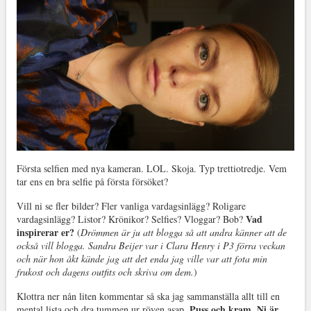
Första selfien med nya kameran. LOL. Skoja. Typ trettiotredje. Vem
tar ens en bra selfie på första försöket?
Vill ni se fler bilder? Fler vanliga vardagsinlägg? Roligare
Vad
vardagsinlägg? Listor? Krönikor? Selfies? Vloggar? Bob?
inspirerar er?
(
Drömmen är ju att blogga så att andra känner att de
också vill blogga. Sandra Beijer var i Clara Henry i P3 förra veckan
och när hon åkt kände jag att det enda jag ville var att fota min
frukost och dagens outfits och skriva om dem.
)
Klottra ner nån liten kommentar så ska jag sammanställa allt till en
Puss och kram. Ni är
mental lista och dra tummen ur röven asap.