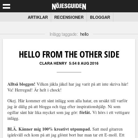
ARTIKLAR
RECENSIONER
BLOGGAR
Inlägg taggade:
hello
HELLO FROM THE OTHER SIDE
CLARA HENRY
5:54 8 AUG 2016
Alltså bloggen!
Vilken jäkla jäkel har jag varit på att inte skriva här!
Va! Herregud! Är helt i chock!
Okej. Här kommer ett sånt inlägg som alla hatar, en ursäkt till varför
jag är dålig på att blogga och tigg efter inspirationshjälp. Ni som
förlåt.
ogillar sånt här lika mycket som jag gör:
Vi hörs i ett vettigare
inlägg.
BLÄ. Känner mig 100% kreativt utpumpad.
Satt med gitarren
igårkväll och kom på att jag glömt bort hur man tar ett E-moll. Ett