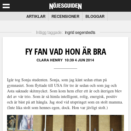
ARTIKLAR
RECENSIONER
BLOGGAR
Inlägg taggade:
ingrid segerstedts
FY FAN VAD HON ÄR BRA
CLARA HENRY
10:39 4 JUN 2014
Igår tog Sonja studenten. Sonja, som jag känt sedan ettan på
gymnasiet. Som flyttade till USA för tre år sedan och som jag och
Asta saknade skitmycket. Som kom hem efter ett år och återigen blev
del av vår trio. Som är så himla intelligent, rolig, energisk, positiv
och är bäst på att hångla. Jag stod vid utspringet som en stolt mamma.
(Inte lika stolt som hennes egen, dock. Hon var jävligt stolt.)