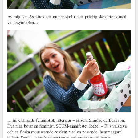
Av mig och Asta fick den numer skolfria en prickig skokartong med
venussymbolen…
… innehållande feministisk litteratur – så som Simone de Beauvoir,
Hur man botar en feminist, SCUM-manifestet (hehe) – F!’s valskiva
och en flaska mousserande rosévin med en passande, hemmagjord
etikett:
Sonja – grattis på studenten och krossa patriarkatet.