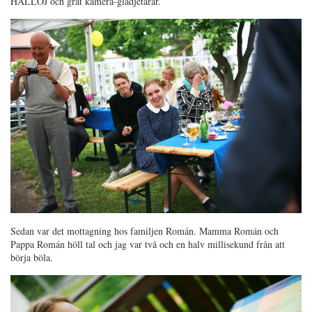
HALLOJ och grät kamera-glädjetårar.
Sedan var det mottagning hos familjen Román. Mamma Román och
Pappa Román höll tal och jag var två och en halv millisekund från att
börja böla.