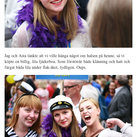
Jag och Asta tänkte att vi ville hänga något om halsen på henne, så vi
köpte en billig, lila fjäderboa. Som förstörde både klänning och hatt och
färgat båda lila under flak-åket, tydligen. Oups.