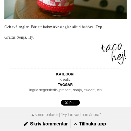
Och två änglar. För att bokmärkesänglar alltid behövs. Typ.
Grattis Sonja. Ily.
KATEGORI
Kreativt
TAGGAR
ingrid segerstedts
,
present
,
sonja
,
student
,
vin
4
kommentarer | “Fy fan vad hon är bra”
Skriv kommentar
Tillbaka upp