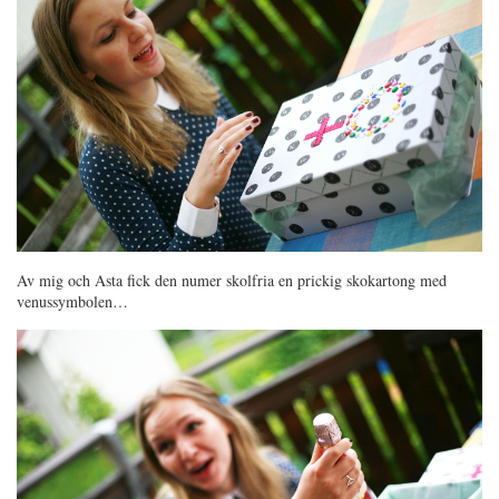
Av mig och Asta fick den numer skolfria en prickig skokartong med
venussymbolen…