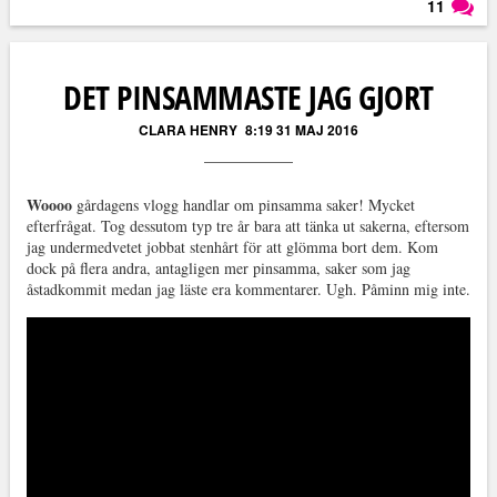
11
Läs kommentarer (
11
)
DET PINSAMMASTE JAG GJORT
CLARA HENRY
8:19 31 MAJ 2016
Woooo
gårdagens vlogg handlar om pinsamma saker! Mycket
efterfrågat. Tog dessutom typ tre år bara att tänka ut sakerna, eftersom
jag undermedvetet jobbat stenhårt för att glömma bort dem. Kom
dock på flera andra, antagligen mer pinsamma, saker som jag
åstadkommit medan jag läste era kommentarer. Ugh. Påminn mig inte.