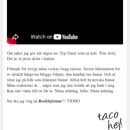
Om saker jag gör när ingen ser. Typ fräser som en katt. True story.
Det är så jävla skönt i halsen.
Filmade för övrigt nästa veckas vlogg imorse. Secret information för
er särskilt hängivna blöggy-följare: den handlar om finnar. Och så
tittar jag på folk som klämmer finnar. Alltså helt hysteriska finnar.
Mina reaktioner är… något som jag inte trodde att jag hade i mig.
Kan inte vänta tills ni får se. Nästa måndag, folks. Nästa måndag.
Rockbjörnen
Nu ska jag iväg på
!!! TJOHO