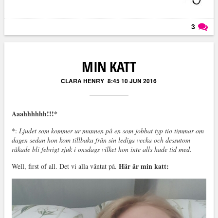
3
Läs kommentarer (
3
)
MIN KATT
CLARA HENRY
8:45 10 JUN 2016
Aaahhhhhh!!!*
*:
Ljudet som kommer ur munnen på en som jobbat typ tio timmar om
dagen sedan hon kom tillbaka från sin lediga vecka och dessutom
råkade bli febrigt sjuk i onsdags vilket hon inte alls hade tid med.
Här är min katt:
Well, first of all. Det vi alla väntat på.