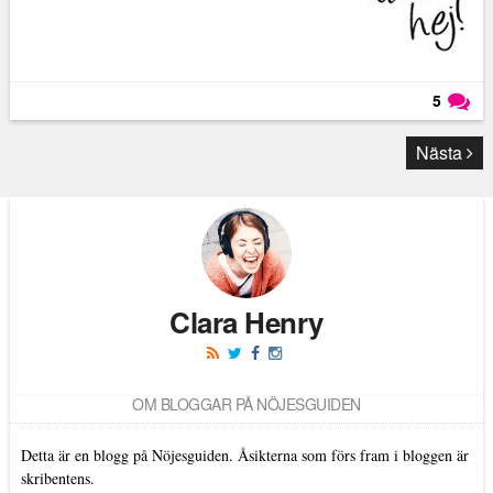
5
Läs kommentarer (
5
)
Nästa
Clara Henry
OM BLOGGAR PÅ NÖJESGUIDEN
Detta är en blogg på Nöjesguiden. Åsikterna som förs fram i bloggen är
skribentens.