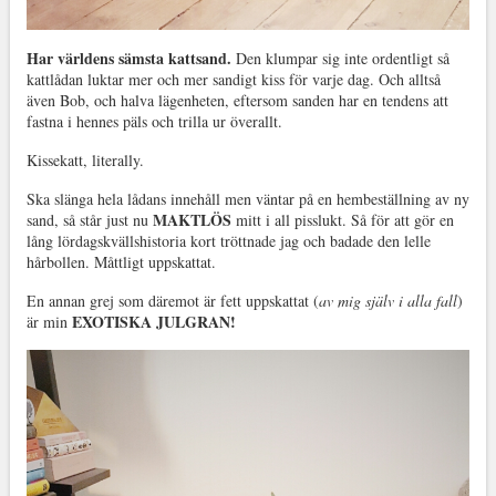
Har världens sämsta kattsand.
Den klumpar sig inte ordentligt så
kattlådan luktar mer och mer sandigt kiss för varje dag. Och alltså
även Bob, och halva lägenheten, eftersom sanden har en tendens att
fastna i hennes päls och trilla ur överallt.
Kissekatt, literally.
Ska slänga hela lådans innehåll men väntar på en hembeställning av ny
MAKTLÖS
sand, så står just nu
mitt i all pisslukt. Så för att gör en
lång lördagskvällshistoria kort tröttnade jag och badade den lelle
hårbollen. Måttligt uppskattat.
En annan grej som däremot är fett uppskattat (
av mig själv i alla fall
)
EXOTISKA JULGRAN!
är min