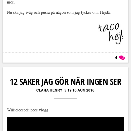
nice.
Nu ska jag iväg och pussa på någon som jag tycker om. Hejdå.
4
Läs kommentarer (
4
)
12 SAKER JAG GÖR NÄR INGEN SER
CLARA HENRY
5:19 16 AUG 2016
Wiiiieieeeeeiiieeee vlogg!