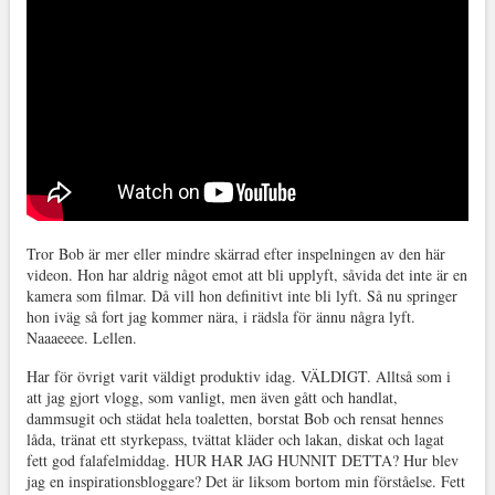
Tror Bob är mer eller mindre skärrad efter inspelningen av den här
videon. Hon har aldrig något emot att bli upplyft, såvida det inte är en
kamera som filmar. Då vill hon definitivt inte bli lyft. Så nu springer
hon iväg så fort jag kommer nära, i rädsla för ännu några lyft.
Naaaeeee. Lellen.
Har för övrigt varit väldigt produktiv idag. VÄLDIGT. Alltså som i
att jag gjort vlogg, som vanligt, men även gått och handlat,
dammsugit och städat hela toaletten, borstat Bob och rensat hennes
låda, tränat ett styrkepass, tvättat kläder och lakan, diskat och lagat
fett god falafelmiddag. HUR HAR JAG HUNNIT DETTA? Hur blev
jag en inspirationsbloggare? Det är liksom bortom min förståelse. Fett