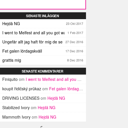
SENASTE INLÄGGEN
Hejdå NG
23 Okt 2017
I went to Melfest and all you got was three lousy selfies
1 Feb 2017
Ungefär allt jag haft för mig de senaste dagarna
27 Dec 2016
Fet galen lördagskväll
17 Dec 2016
grattis mig
8 Dec 2016
SENASTE KOMMENTARER
Finiquito
om
I went to Melfest and all you got was three lousy selfies
koupit řidičský průkaz
om
Fet galen lördagskväll
DRIVING LICENSES
om
Hejdå NG
Stabilized Ivory
om
Hejdå NG
Mammoth Ivory
om
Hejdå NG