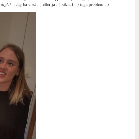
 dig!!!”
. Jag ba visst :-) eller ja :-) såklart :-) inga problem :-)