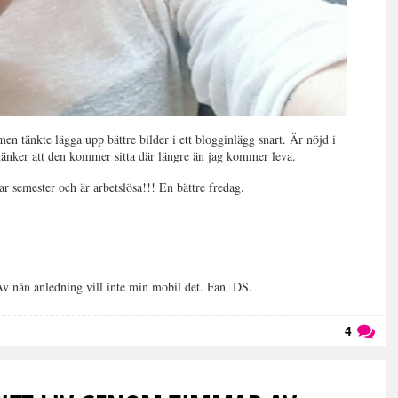
en tänkte lägga upp bättre bilder i ett blogginlägg snart. Är nöjd i
ch tänker att den kommer sitta där längre än jag kommer leva.
har semester och är arbetslösa!!! En bättre fredag.
. Av nån anledning vill inte min mobil det. Fan. DS.
4
Läs kommentarer (
4
)