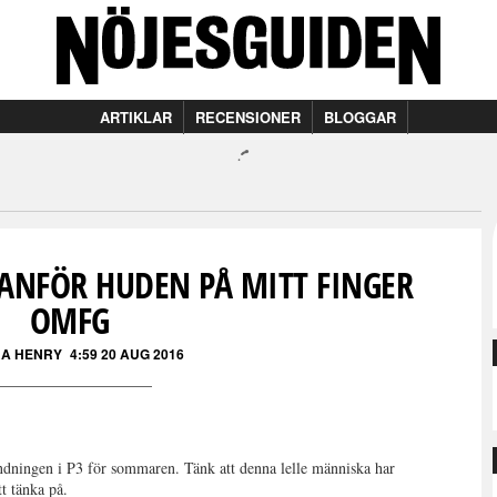
ARTIKLAR
RECENSIONER
BLOGGAR
NANFÖR HUDEN PÅ MITT FINGER
OMFG
A HENRY
4:59 20 AUG 2016
ändningen i P3 för sommaren. Tänk att denna lelle människa har
tt tänka på.