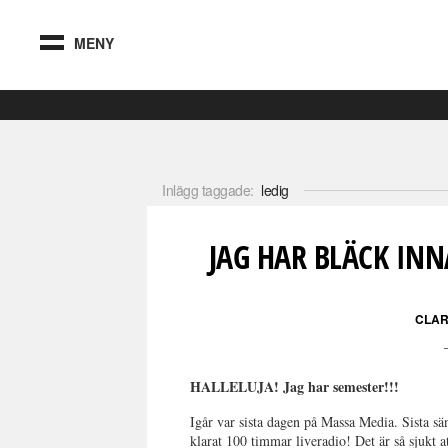
MENY
Inlägg taggade:
ledig
JAG HAR BLÄCK IN
CLAR
HALLELUJA! Jag har semester!!!
Igår var sista dagen på Massa Media. Sista s
klarat 100 timmar liveradio! Det är så sjukt a