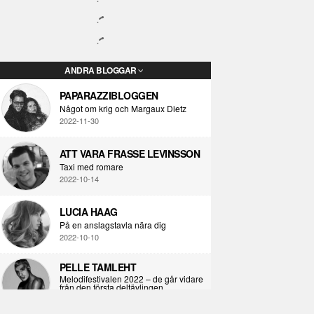
ANDRA BLOGGAR
PAPARAZZIBLOGGEN
Något om krig och Margaux Dietz
2022-11-30
ATT VARA FRASSE LEVINSSON
Taxi med romare
2022-10-14
LUCIA HAAG
På en anslagstavla nära dig
2022-10-10
PELLE TAMLEHT
Melodifestivalen 2022 – de går vidare
från den första deltävlingen
2022-02-02