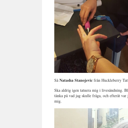
Natasha Stanojevic
Så
från Huckleberry Ta
Ska aldrig igen tatuera mig i livesändning. Bl
tänka på vad jag skulle fråga, och efteråt va
mig.