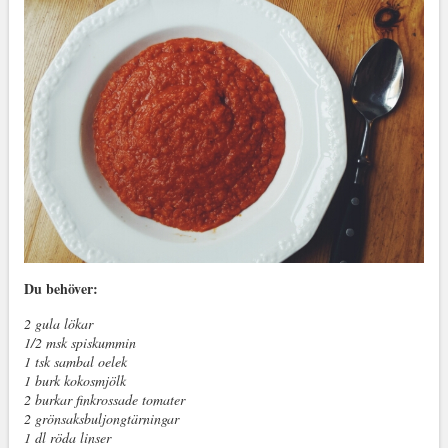
Du behöver:
2 gula lökar
1/2 msk spiskummin
1 tsk sambal oelek
1 burk kokosmjölk
2 burkar finkrossade tomater
2 grönsaksbuljongtärningar
1 dl röda linser