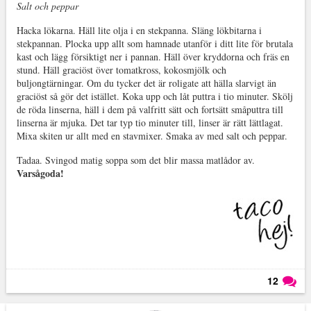
Salt och peppar
Hacka lökarna. Häll lite olja i en stekpanna. Släng lökbitarna i
stekpannan. Plocka upp allt som hamnade utanför i ditt lite för brutala
kast och lägg försiktigt ner i pannan. Häll över kryddorna och fräs en
stund. Häll graciöst över tomatkross, kokosmjölk och
buljongtärningar. Om du tycker det är roligate att hälla slarvigt än
graciöst så gör det istället. Koka upp och låt puttra i tio minuter. Skölj
de röda linserna, häll i dem på valfritt sätt och fortsätt småputtra till
linserna är mjuka. Det tar typ tio minuter till, linser är rätt lättlagat.
Mixa skiten ur allt med en stavmixer. Smaka av med salt och peppar.
Tadaa. Svingod matig soppa som det blir massa matlådor av.
Varsågoda!
12
Läs kommentarer (
12
)