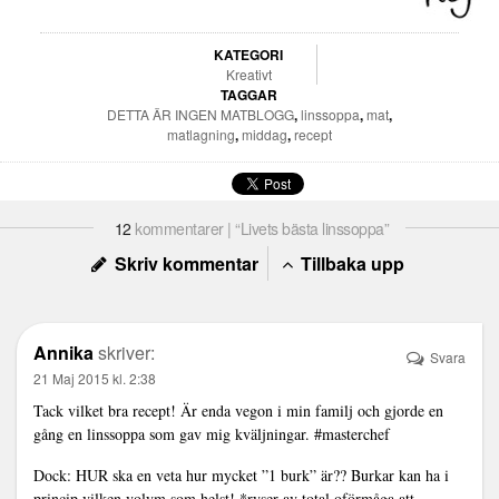
KATEGORI
Kreativt
TAGGAR
DETTA ÄR INGEN MATBLOGG
,
linssoppa
,
mat
,
matlagning
,
middag
,
recept
12
kommentarer | “Livets bästa linssoppa”
Skriv kommentar
Tillbaka upp
Annika
skriver:
Svara
21 Maj 2015 kl. 2:38
Tack vilket bra recept! Är enda vegon i min familj och gjorde en
gång en linssoppa som gav mig kväljningar. #masterchef
Dock: HUR ska en veta hur mycket ”1 burk” är?? Burkar kan ha i
princip vilken volym som helst! *ryser av total oförmåga att