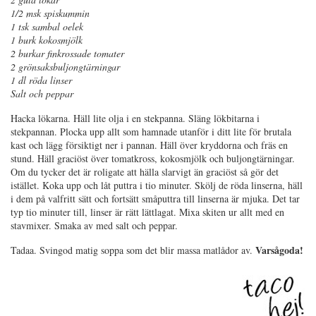
1/2 msk spiskummin
1 tsk sambal oelek
1 burk kokosmjölk
2 burkar finkrossade tomater
2 grönsaksbuljongtärningar
1 dl röda linser
Salt och peppar
Hacka lökarna. Häll lite olja i en stekpanna. Släng lökbitarna i
stekpannan. Plocka upp allt som hamnade utanför i ditt lite för brutala
kast och lägg försiktigt ner i pannan. Häll över kryddorna och fräs en
stund. Häll graciöst över tomatkross, kokosmjölk och buljongtärningar.
Om du tycker det är roligate att hälla slarvigt än graciöst så gör det
istället. Koka upp och låt puttra i tio minuter. Skölj de röda linserna, häll
i dem på valfritt sätt och fortsätt småputtra till linserna är mjuka. Det tar
typ tio minuter till, linser är rätt lättlagat. Mixa skiten ur allt med en
stavmixer. Smaka av med salt och peppar.
Varsågoda!
Tadaa. Svingod matig soppa som det blir massa matlådor av.