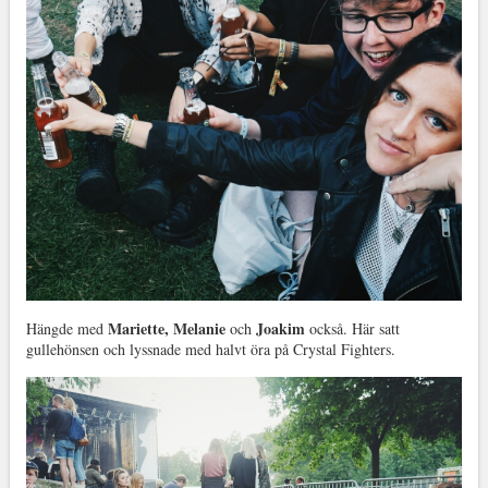
Mariette, Melanie
Joakim
Hängde med
och
också. Här satt
gullehönsen och lyssnade med halvt öra på Crystal Fighters.