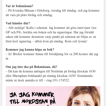
Var är bokmässan?
– På Svenska Mässan i Göteborg, torsdag till söndag, och jag kommer
att vara på plats lördag och söndag.
Vad händer där?
– Allt möjligt! Kolla i schemat. Jag kommer att göra intervjuer (tex
GP och P4), berätta om boken och ha signeringar. Har jag förstått
saken rätt kommer dessutom varje punkt på schemat att följas av en
liten kort signering – alltså även på söndag. Kom och lyssna!
Kommer jag kunna köpa en bok?
– Ja! Böcker kommer finnas till försäljning för ca 200 kronor där jag
är.
Om jag inte ska på Bokmässan, då?
– Då kan du komma antingen till Nordstan på lördag klockan 1630
eller Mariaplans bokhandel på söndag klockan 1430! Sistnämnda
måste ni dock anmäla er till – ring 031-174522.