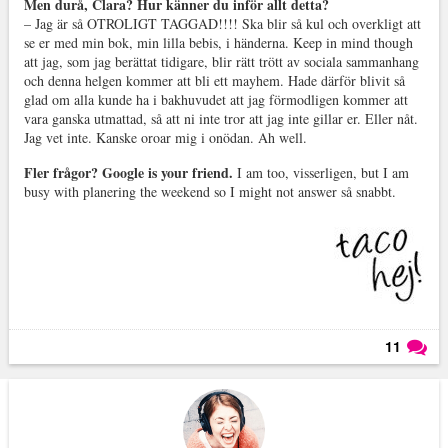
Men durå, Clara? Hur känner du inför allt detta?
– Jag är så OTROLIGT TAGGAD!!!! Ska blir så kul och overkligt att
se er med min bok, min lilla bebis, i händerna. Keep in mind though
att jag, som jag berättat tidigare, blir rätt trött av sociala sammanhang
och denna helgen kommer att bli ett mayhem. Hade därför blivit så
glad om alla kunde ha i bakhuvudet att jag förmodligen kommer att
vara ganska utmattad, så att ni inte tror att jag inte gillar er. Eller nåt.
Jag vet inte. Kanske oroar mig i onödan. Ah well.
Fler frågor? Google is your friend.
I am too, visserligen, but I am
busy with planering the weekend so I might not answer så snabbt.
11
Läs kommentarer (
11
)