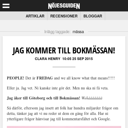
ARTIKLAR
RECENSIONER
BLOGGAR
Inlägg taggade:
mässa
JAG KOMMER TILL BOKMÄSSAN!
CLARA HENRY
10:05 25 SEP 2015
PEOPLE!
FREDAG
Det är
and we all know what that means!!!!!
Eller ja. Jag vet. Ni kanske inte gör det. Men nu ska ni få veta.
Jag åker till Göteborg och till Bokmässan!
Wehååååååå
Så därför, eftersom jag insett att folk har hundra miljarder frågor om
detta, tänker jag att vi nu reder ut dem en gång för alla. Har ni
ytterligare frågor hänvisar jag till kommentarsfältet och Google.