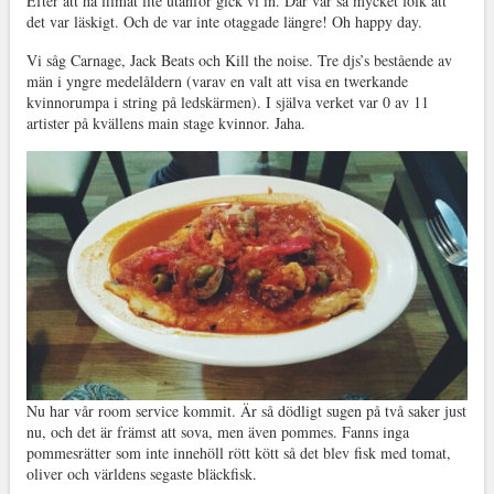
Efter att ha filmat lite utanför gick vi in. Där var så mycket folk att
det var läskigt. Och de var inte otaggade längre! Oh happy day.
Vi såg Carnage, Jack Beats och Kill the noise. Tre djs’s bestående av
män i yngre medelåldern (varav en valt att visa en twerkande
kvinnorumpa i string på ledskärmen). I själva verket var 0 av 11
artister på kvällens main stage kvinnor. Jaha.
Nu har vår room service kommit. Är så dödligt sugen på två saker just
nu, och det är främst att sova, men även pommes. Fanns inga
pommesrätter som inte innehöll rött kött så det blev fisk med tomat,
oliver och världens segaste bläckfisk.