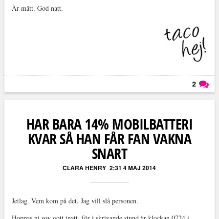
Är mätt. God natt.
2
Läs kommentarer (
2
)
HAR BARA 14% MOBILBATTERI
KVAR SÅ HAN FÅR FAN VAKNA
SNART
CLARA HENRY
2:31 4 MAJ 2014
Jetlag. Vem kom på det. Jag vill slå personen.
Hoppas ni sov gott inatt, för i skrivande stund är klockan 0724 i