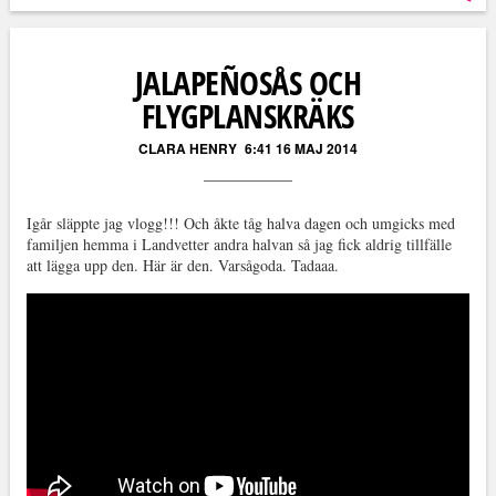
Läs kommentarer (
0
)
JALAPEÑOSÅS OCH
FLYGPLANSKRÄKS
CLARA HENRY
6:41 16 MAJ 2014
Igår släppte jag vlogg!!! Och åkte tåg halva dagen och umgicks med
familjen hemma i Landvetter andra halvan så jag fick aldrig tillfälle
att lägga upp den. Här är den. Varsågoda. Tadaaa.