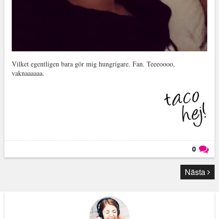
Vilket egentligen bara gör mig hungrigare. Fan. Teeeoooo,
vaknaaaaaa.
0
Läs kommentarer (
0
)
Nästa