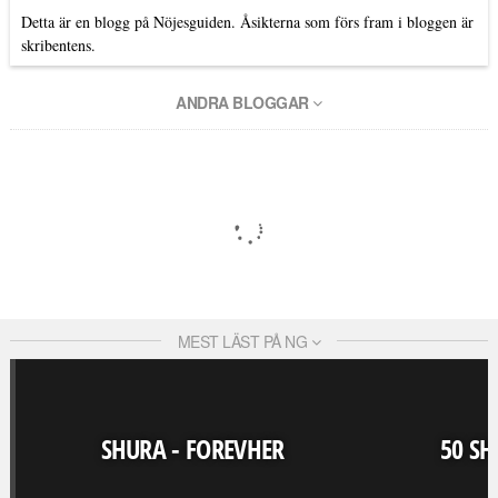
Detta är en blogg på Nöjesguiden. Åsikterna som förs fram i bloggen är
skribentens.
ANDRA BLOGGAR
MEST LÄST PÅ NG
SHURA - FOREVHER
50 SH