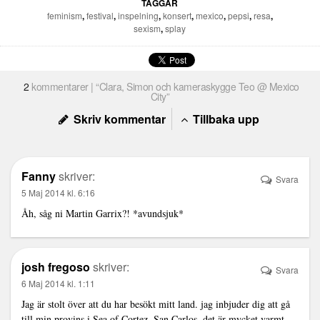
TAGGAR
feminism
,
festival
,
inspelning
,
konsert
,
mexico
,
pepsi
,
resa
,
sexism
,
splay
2
kommentarer | “Clara, Simon och kameraskygge Teo @ Mexico
City”
Skriv kommentar
Tillbaka upp
Fanny
skriver:
Svara
5 Maj 2014 kl. 6:16
Åh, såg ni Martin Garrix?! *avundsjuk*
josh fregoso
skriver:
Svara
6 Maj 2014 kl. 1:11
Jag är stolt över att du har besökt mitt land. jag inbjuder dig att gå
till min provins i Sea of Cortez, San Carlos. det är mycket varmt