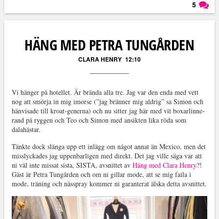
5
Läs kommentarer (
5
)
HÄNG MED PETRA TUNGÅRDEN
CLARA HENRY
12:10
Vi hänger på hotellet. Är brända alla tre. Jag var den enda med vett
nog att smörja in mig imorse (”jag bränner mig aldrig” sa Simon och
hänvisade till kroat-generna) och nu sitter jag här med vit boxarlinne-
rand på ryggen och Teo och Simon med ansikten lika röda som
dalahästar.
Tänkte dock slänga upp ett inlägg om något annat än Mexico, men det
misslyckades jag uppenbarligen med direkt. Det jag ville säga var att
ni väl inte missat sista, SISTA, avsnittet av
Häng med Clara Henry
?!
Gäst är Petra Tungården och om ni gillar mode, att se mig faila i
mode, träning och nässpray kommer ni garanterat älska detta avsnittet.