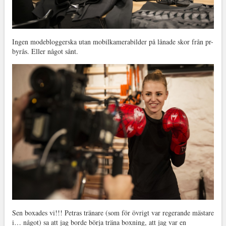
Ingen modebloggerska utan mobilkamerabilder på lånade skor från pr-
byrås. Eller något sånt.
Sen boxades vi!!! Petras tränare (som för övrigt var regerande mästare
i… något) sa att jag borde börja träna boxning, att jag var en