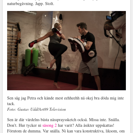
naturbegåvning. Japp. Stolt.
Sen såg jag Petra och kände mest eehheehh nä okej bra döda mig inte
tack.
Foto: Gustav Udd/Art89 Television
Sen är där värdelns bästa nässprayssketch också. Missa inte. Snälla.
Don’t. Hur tycker ni
säsong 2
har varit? Alla åsikter uppskattas!
Förutom de dumma. Var snälla. Ni kan vara konstruktiva, liksom, om