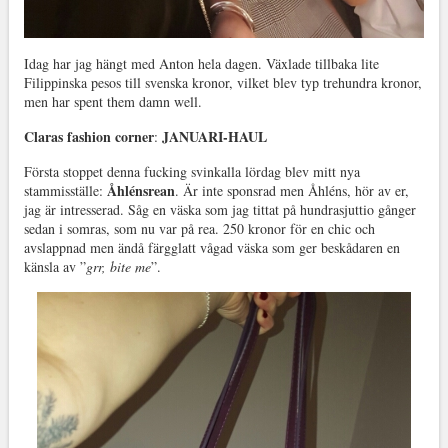
Idag har jag hängt med Anton hela dagen. Växlade tillbaka lite
Filippinska pesos till svenska kronor, vilket blev typ trehundra kronor,
men har spent them damn well.
Claras fashion corner
JANUARI-HAUL
:
Första stoppet denna fucking svinkalla lördag blev mitt nya
Åhlénsrean
stammisställe:
. Är inte sponsrad men Åhléns, hör av er,
jag är intresserad. Såg en väska som jag tittat på hundrasjuttio gånger
sedan i somras, som nu var på rea. 250 kronor för en chic och
avslappnad men ändå färgglatt vågad väska som ger beskådaren en
känsla av ”
grr, bite me
”.