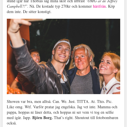
stund igår när Thobias såg mina skor och utbrast ”
OMG är de Jeffrey
Campbell?!
”. Nä. De kostade typ 270kr och kommer
härifrån
. Köp
dem inte. De sitter konstigt.
Showen var bra, men alltså. Can. We. Just. TITTA. At. This. Pic.
Like omg. Wtf. Varför pratar jag engelska. Jag vet inte. Mamma och
pappa, hoppas ni läser detta, och hoppas ni ser vem vi tog en selfie
Björn Borg.
med igår. Japp.
That’s right. Shoutout till fotobombaren
också.