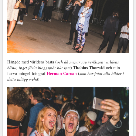
Hängde med världens bästa (
och då menar jag verkligen världens
Thobias Thorwid
bästa, inget jävla bloggsmör här inte
)
och min
Herman Caroan
favvo-mingel-fotograf
(
som har fotat alla bilder i
detta inlägg wehå
).