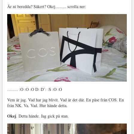
Är ni beredda? Säkert? Okej…….. scrolla ner:
…….. :O :O :O D: D’: :S :O :O
Vem är jag. Vad har jag blivit. Vad är det där. En påse från COS. En
från NK. Va. Vad. Hur hände detta.
Okej
. Detta hände. Jag gick på stan.