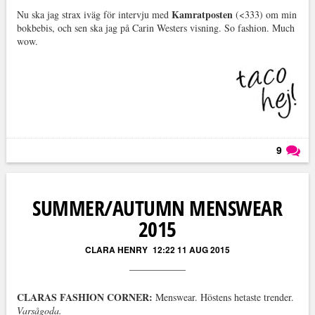
Kamratposten
Nu ska jag strax iväg för intervju med
(<333) om min
bokbebis, och sen ska jag på Carin Westers visning. So fashion. Much
wow.
9
Läs kommentarer (
9
)
SUMMER/AUTUMN MENSWEAR
2015
CLARA HENRY
12:22 11 AUG 2015
CLARAS FASHION CORNER:
Menswear. Höstens hetaste trender.
Varsågoda.