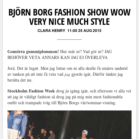
BJÖRN BORG FASHION SHOW WOW
VERY NICE MUCH STYLE
CLARA HENRY
11:00 25 AUG 2015
Gomörra gummiplommon!
Hur mår ni? Vad gör ni? JAG
BEHÖVER VETA ANNARS KAN JAG EJ ÖVERLEVA
Jorå. Det är lugnt. Men jag fattar om ni alla skulle få smärre andnöd
av tanken på att inte få veta vad
jag
gjorde igår. Därför tänkte jag
berätta det nu.
Stockholm Fashion Week
drog ju igång igår, och eftersom vi alla vet
att jag är väldigt fashion så drog jag på mig min mest fashionabla
outfit och trampade iväg till Björn Borgs vår/sommar-visning.