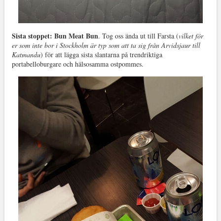
Sista stoppet: Bun Meat Bun
. Tog oss ända ut till Farsta (
vilket för
er som inte bor i Stockholm är typ som att ta sig från Arvidsjaur till
Katmandu
) för att lägga sista slantarna på trendriktiga
portabelloburgare och hälsosamma ostpommes.