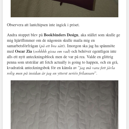
Observera att lantchipsen inte ingick i priset.
Bookbinders Design
Andra stoppet blev på
, aka stället som skulle ge
mig hjärtflimmer om de någonsin skulle maila mig en
samarbetsförfrågan (
på ett bra sätt
). Imorgon ska jag ha spånmöte
Oscar Zia
med
(
oohhhh gissa om vad
) och behöver egentligen inte
alls ett nytt anteckningsblock men de var på rea. Valde en glittrig
penna som utstrålar att fetch actually is going to happen, och en grå,
kvadratisk anteckningsbok för en känsla av ”
jag må vara fett jävla
rolig men på insidan är jag en ytterst seriös frilansare
”.