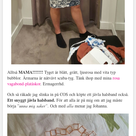
MAMA!!!!!!!
Alltså
Tyget är blått, grått, ljusrosa med vita typ
bubblor. Ärmarna är nätvävt scuba-tyg. Tänk ihop med mina
rosa
vagabond-platåskor
. Ermagerrhd.
Och så råkade jag slinka in på COS och köpte ett jävla halsband också.
Ett snyggt jävla halsband.
För att alla är på mig om att jag måste
börja ”
unna mig saker”.
Och med
alla
menar jag Johanna.