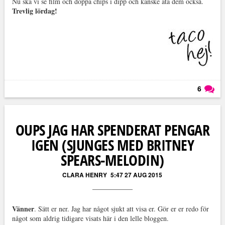
Nu ska vi se film och doppa chips i dipp och kanske äta dem också.
Trevlig lördag!
6
Läs kommentarer (
6
)
OUPS JAG HAR SPENDERAT PENGAR
IGEN (SJUNGES MED BRITNEY
SPEARS-MELODIN)
CLARA HENRY
5:47 27 AUG 2015
Vänner
. Sätt er ner. Jag har något sjukt att visa er. Gör er er redo för
något som aldrig tidigare visats här i den lelle bloggen.