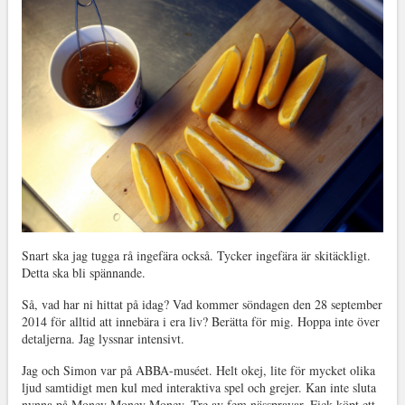
Snart ska jag tugga rå ingefära också. Tycker ingefära är skitäckligt.
Detta ska bli spännande.
Så, vad har ni hittat på idag? Vad kommer söndagen den 28 september
2014 för alltid att innebära i era liv? Berätta för mig. Hoppa inte över
detaljerna. Jag lyssnar intensivt.
Jag och Simon var på ABBA-muséet. Helt okej, lite för mycket olika
ljud samtidigt men kul med interaktiva spel och grejer. Kan inte sluta
nynna på Money Money Money. Tre av fem nässprayar. Fick köpt ett