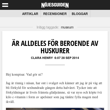
ARTIKLAR
RECENSIONER
BLOGGAR
Inlägg taggade:
museum
ÄR ALLDELES FÖR BEROENDE AV
HUSKURER
CLARA HENRY
6:07 28 SEP 2014
Hej kompisar. Vad gör ni?
Jag är rinnig i näsan, har ont i svalget och känner att jag är på väg att
bli förkyld för sexhundrade gången detta halvåret. Tycker inte att
förkyldningar är livets främsta glädjeämne, så var nyss och köpte två
kilo c-vitamin i form av apelsiner som jag tänkte fylla magen med
ikväll.