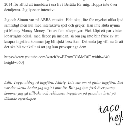
2014 för alltid att innebära i era liv? Berätta för mig. Hoppa inte över
detaljerna. Jag lyssnar intensivt.
Jag och Simon var på ABBA-muséet. Helt okej, lite för mycket olika ljud
samtidigt men kul med interaktiva spel och grejer. Kan inte sluta nynna
på Money Money Money. Tre av fem nässprayar. Fick köpt ett par vinter-
löpartights också, med fleece på insidan, så om jag inte blir frisk av att
knapra ingefära kommer jag bli sjukt besviken. Det enda jag vill nu är att
det ska bli svinkallt så att jag kan provspringa dem.
https://www.youtube.com/watch?v=ETxmCCsMoD0″ width=640
height=360]
Edit: Tugga aldrig rå ingefära. Aldrig. Inte ens om ni gillar ingefära. Det
var det värsta beslut jag tagit i mitt liv. Blir jag inte frisk över natten
kommer jag gå tillbaka och reklamera ingefäran på grund av brist på
läkande egenskaper.