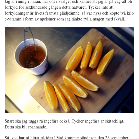
Jag är rinnig i näsan, har ont i svalget och känner att jag är på väg att bli
förkyld för sexhundrade gången detta halvåret. Tycker inte att
förkyldningar är livets främsta glädjeämne, så var nyss och köpte två kilo
c-vitamin i form av apelsiner som jag tänkte fylla magen med ikväll.
Snart ska jag tugga rå ingefära också. Tycker ingefära är skitäckligt.
Detta ska bli spännande.
Så, vad har ni hittat på idag? Vad kommer söndagen den 28 september