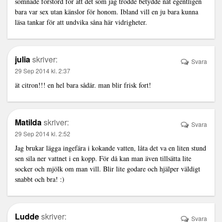
somnade förstörd för att det som jag trodde betydde nåt egentligen
bara var sex utan känslor för honom. Ibland vill en ju bara kunna
läsa tankar för att undvika såna här vidrigheter.
julia
skriver:
Svara
29 Sep 2014 kl. 2:37
ät citron!!! en hel bara sådär. man blir frisk fort!
Matilda
skriver:
Svara
29 Sep 2014 kl. 2:52
Jag brukar lägga ingefära i kokande vatten, låta det va en liten stund
sen sila ner vattnet i en kopp. För då kan man även tillsätta lite
socker och mjölk om man vill. Blir lite godare och hjälper väldigt
snabbt och bra! :)
Ludde
skriver:
Svara