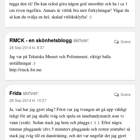
tugga den rå! Du kan också göra någon god smoothie och ha i ca 1
cm riven ingefära. Annars är vitlök bra mot förkylningar! Vågar du
så kan du svälja en hel, skalad vitlöksklyfta! :)
RMCK - en skönhetsblogg
skriver:
Svara
28 Sep 2014 kl. 8:37
Jag var på Tekniska Museet och Polismuseet, riktigt balla
utställningar :)
http://rmck.for.me
Frida
skriver:
Svara
28 Sep 2014 kl. 10:27
Ja, vad har jag gjort idag? Först var jag tvungen att gå upp väldigt
tidigt för att jag skulle iväg och spela en innebandymatch som vi
vann (yeah). Sedan stack jag hem och plugga ( :( ). Efter några
timmar pluggande (dvs 5 minuters pluggande och resten youtube) så
stack jag iväg till en dansträning, och det var ungefär det jag gjort