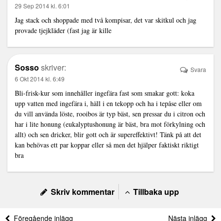
29 Sep 2014 kl. 6:01
Jag stack och shoppade med två kompisar, det var skitkul och jag
provade tjejkläder (fast jag är kille
Sosso
skriver:
Svara
6 Okt 2014 kl. 6:49
Bli-frisk-kur som innehåller ingefära fast som smakar gott: koka
upp vatten med ingefära i, häll i en tekopp och ha i tepåse eller om
du vill använda löste, rooibos är typ bäst, sen pressar du i citron och
har i lite honung (eukalyptushonung är bäst, bra mot förkylning och
allt) och sen dricker, blir gott och är supereffektivt! Tänk på att det
kan behövas ett par koppar eller så men det hjälper faktiskt riktigt
bra
Skriv kommentar
Tillbaka upp
Föregående inlägg
Nästa inlägg