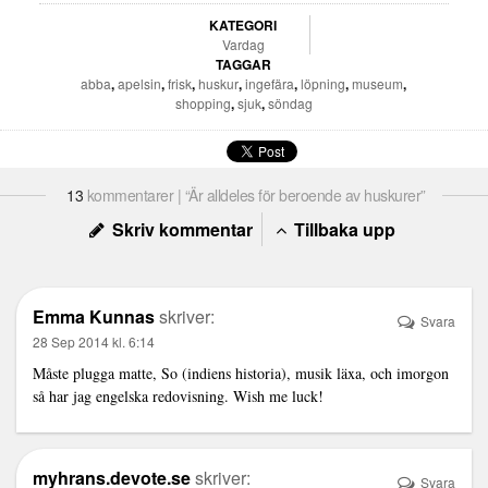
KATEGORI
Vardag
TAGGAR
abba
,
apelsin
,
frisk
,
huskur
,
ingefära
,
löpning
,
museum
,
shopping
,
sjuk
,
söndag
13
kommentarer | “Är alldeles för beroende av huskurer”
Skriv kommentar
Tillbaka upp
Emma Kunnas
skriver:
Svara
28 Sep 2014 kl. 6:14
Måste plugga matte, So (indiens historia), musik läxa, och imorgon
så har jag engelska redovisning. Wish me luck!
myhrans.devote.se
skriver:
Svara