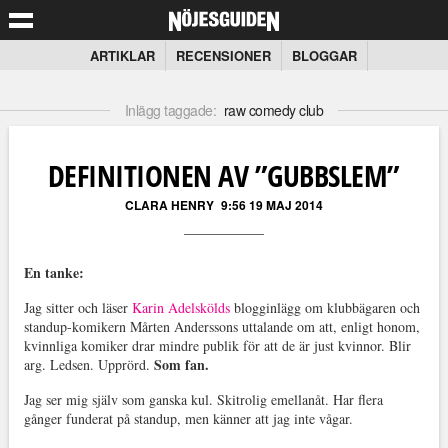
ARTIKLAR
RECENSIONER
BLOGGAR
Inlägg taggade:
raw comedy club
DEFINITIONEN AV ”GUBBSLEM”
CLARA HENRY
9:56 19 MAJ 2014
En tanke:
Jag sitter och läser
Karin Adelskölds
blogginlägg om klubbägaren och
standup-komikern Mårten Anderssons uttalande om att, enligt honom,
kvinnliga komiker drar mindre publik för att de är just kvinnor. Blir
Som fan.
arg. Ledsen. Upprörd.
Jag ser mig själv som ganska kul. Skitrolig emellanåt. Har flera
gånger funderat på standup, men känner att jag inte vågar.