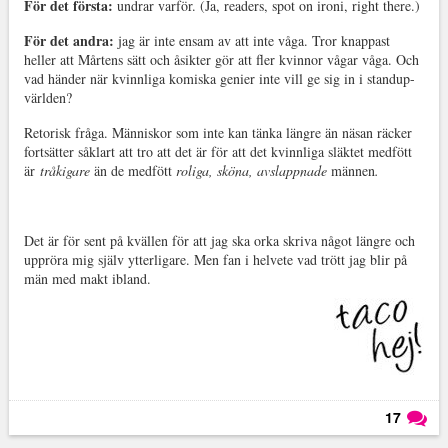
För det första:
undrar varför. (Ja, readers, spot on ironi, right there.)
För det andra:
jag är inte ensam av att inte våga. Tror knappast
heller att Mårtens sätt och åsikter gör att fler kvinnor vågar våga. Och
vad händer när kvinnliga komiska genier inte vill ge sig in i standup-
världen?
Retorisk fråga. Människor som inte kan tänka längre än näsan räcker
fortsätter såklart att tro att det är för att det kvinnliga släktet medfött
är
tråkigare
än de medfött
roliga, sköna, avslappnade
männen
.
Det är för sent på kvällen för att jag ska orka skriva något längre och
uppröra mig själv ytterligare. Men fan i helvete vad trött jag blir på
män med makt ibland.
17