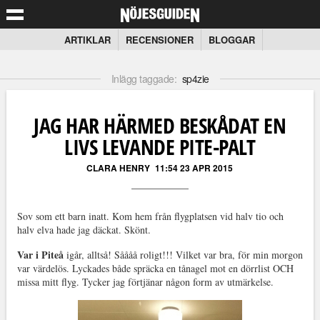
ARTIKLAR
RECENSIONER
BLOGGAR
Inlägg taggade:
sp4zie
JAG HAR HÄRMED BESKÅDAT EN
LIVS LEVANDE PITE-PALT
CLARA HENRY
11:54 23 APR 2015
Sov som ett barn inatt. Kom hem från flygplatsen vid halv tio och
halv elva hade jag däckat. Skönt.
Var i Piteå
igår, alltså! Såååå roligt!!! Vilket var bra, för min morgon
var värdelös. Lyckades både spräcka en tånagel mot en dörrlist OCH
missa mitt flyg. Tycker jag förtjänar någon form av utmärkelse.