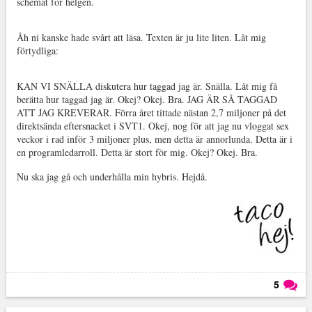
schemat för helgen.
Åh ni kanske hade svårt att läsa. Texten är ju lite liten. Låt mig
förtydliga:
KAN VI SNÄLLA diskutera hur taggad jag är. Snälla. Låt mig få
berätta hur taggad jag är. Okej? Okej. Bra. JAG ÄR SÅ TAGGAD
ATT JAG KREVERAR. Förra året tittade nästan 2,7 miljoner på det
direktsända eftersnacket i SVT1. Okej, nog för att jag nu vloggat sex
veckor i rad inför 3 miljoner plus, men detta är annorlunda. Detta är i
en programledarroll. Detta är stort för mig. Okej? Okej. Bra.
Nu ska jag gå och underhålla min hybris. Hejdå.
5
Läs kommentarer (
5
)