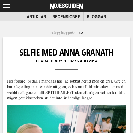
ARTIKLAR
RECENSIONER
BLOGGAR
Inlägg taggade:
svt
SELFIE MED ANNA GRANATH
CLARA HENRY
10:37 15 AUG 2014
Hej följare. Sedan i måndags har jag jobbat heltid med en grej. Grejen
har någonting med webbtv att göra, och som alltid när saker har med
webbtv att göra är allt SKITHEMLIGT utan att någon vet varför, tills
någon gett klartecken att det inte är hemligt längre.