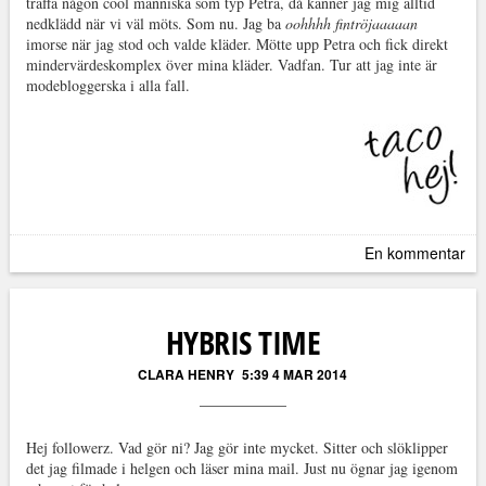
träffa någon cool människa som typ Petra, då känner jag mig alltid
nedklädd när vi väl möts. Som nu. Jag ba
oohhhh fintröjaaaaan
imorse när jag stod och valde kläder. Mötte upp Petra och fick direkt
mindervärdeskomplex över mina kläder. Vadfan. Tur att jag inte är
modebloggerska i alla fall.
En kommentar
HYBRIS TIME
CLARA HENRY
5:39 4 MAR 2014
Hej followerz. Vad gör ni? Jag gör inte mycket. Sitter och slöklipper
det jag filmade i helgen och läser mina mail. Just nu ögnar jag igenom