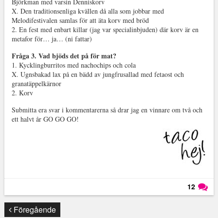
Björkman med varsin Denniskorv
X. Den traditionsenliga kvällen då alla som jobbar med
Melodifestivalen samlas för att äta korv med bröd
2. En fest med enbart killar (jag var specialinbjuden) där korv är en
metafor för… ja… (ni fattar)
Fråga 3. Vad bjöds det på för mat?
1. Kycklingburritos med nachochips och cola
X. Ugnsbakad lax på en bädd av jungfrusallad med fetaost och
granatäppelkärnor
2. Korv
Submitta era svar i kommentarerna så drar jag en vinnare om två och
ett halvt år GO GO GO!
12
Läs kommentarer (
12
)
Föregående