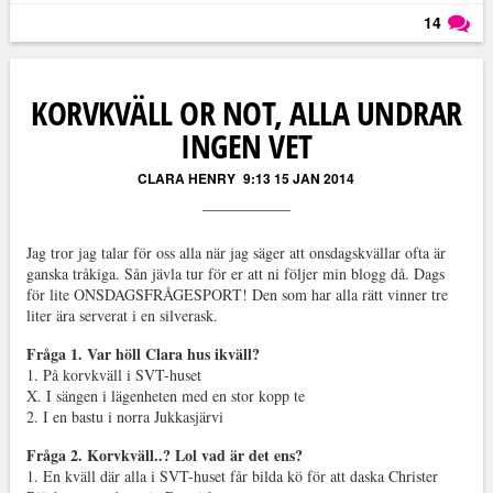
14
Läs kommentarer (
14
)
KORVKVÄLL OR NOT, ALLA UNDRAR
INGEN VET
CLARA HENRY
9:13 15 JAN 2014
Jag tror jag talar för oss alla när jag säger att onsdagskvällar ofta är
ganska tråkiga. Sån jävla tur för er att ni följer min blogg då. Dags
för lite ONSDAGSFRÅGESPORT! Den som har alla rätt vinner tre
liter ära serverat i en silverask.
Fråga 1. Var höll Clara hus ikväll?
1. På korvkväll i SVT-huset
X. I sängen i lägenheten med en stor kopp te
2. I en bastu i norra Jukkasjärvi
Fråga 2. Korvkväll..? Lol vad är det ens?
1. En kväll där alla i SVT-huset får bilda kö för att daska Christer