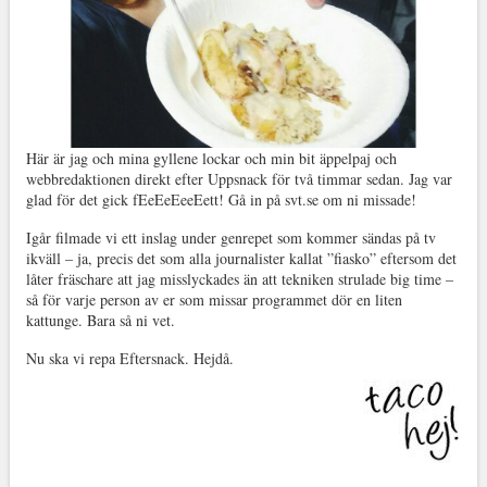
Här är jag och mina gyllene lockar och min bit äppelpaj och
webbredaktionen direkt efter Uppsnack för två timmar sedan. Jag var
glad för det gick fEeEeEeeEett! Gå in på svt.se om ni missade!
Igår filmade vi ett inslag under genrepet som kommer sändas på tv
ikväll – ja, precis det som alla journalister kallat ”fiasko” eftersom det
låter fräschare att jag misslyckades än att tekniken strulade big time –
så för varje person av er som missar programmet dör en liten
kattunge. Bara så ni vet.
Nu ska vi repa Eftersnack. Hejdå.