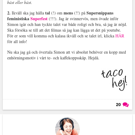
bäst eller bäst.
2.
tal
mens
Supersnippans
Ikväll ska jag hålla
(!) om
(!!) på
feministiska
Superfest
(!!!). Jag är svinnervös, men övade inför
Simon igår och han tyckte talet var både roligt och bra, så jag är nöjd.
Ska försöka se till att det filmas så jag kan lägga ut det på youtube.
För er som vill komma och kalasa ikväll och se talet irl, klicka
HÄR
för all info!
Nu ska jag gå och övertala Simon att vi absolut behöver en kopp med
enhörningsmotiv i vårt te- och kaffekoppsskåp. Hejdå.
20
Läs kommentarer (
20
)