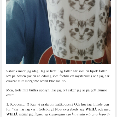
Såhär känner jag idag. Jag är trött, jag fäller hår som en björk fäller
löv på hösten (av en anledning som förblir ett mysterium) och jag har
craveat mitt morgonte sedan klockan tio.
Men, trots min buttra uppsyn, har jag två saker jag är på gott humör
över:
1.
Koppen…!!! Kan vi prata om kattkoppen? Och hur jag hittade den
WEHÅ
för 49kr när jag var i Göteborg? Now everybody say
och med
WEHÅ
menar jag
lämna en kommentar om huruvida min nya kopp är