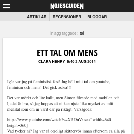
ARTIKLAR
RECENSIONER
BLOGGAR
Inlägg taggade:
tal
ETT TAL OM MENS
CLARA HENRY
5:40 2 AUG 2014
Igår var jag på feministisk fest! Jag höll mitt tal om youtube,
feminism och mens! Det gick asbra!!!
Det var mörkt och lite kallt, men Simon filmade med mobilen och
ljudet är bra, så jag hoppas att ni kan njuta lika mycket av mitt
menstal som om ni varit där på riktigt. Varsågoda:
https://www.youtube.com/watch?v=XfU5aVr-seo” width=640
height=360]
Vad tycker ni? Jag var så otroligt skitnervös innan eftersom ca alla på