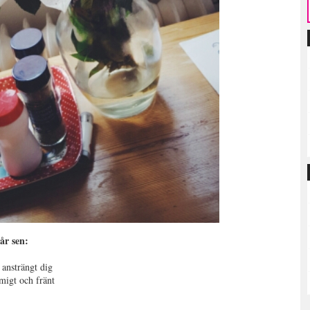
år sen:
 ansträngt dig
migt och fränt