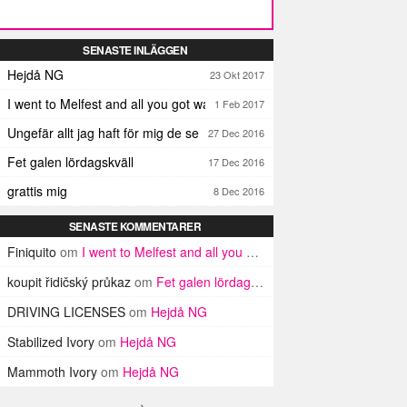
SENASTE INLÄGGEN
Hejdå NG
23 Okt 2017
I went to Melfest and all you got was three lousy selfies
1 Feb 2017
Ungefär allt jag haft för mig de senaste dagarna
27 Dec 2016
Fet galen lördagskväll
17 Dec 2016
grattis mig
8 Dec 2016
SENASTE KOMMENTARER
Finiquito
om
I went to Melfest and all you got was three lousy selfies
koupit řidičský průkaz
om
Fet galen lördagskväll
DRIVING LICENSES
om
Hejdå NG
Stabilized Ivory
om
Hejdå NG
Mammoth Ivory
om
Hejdå NG