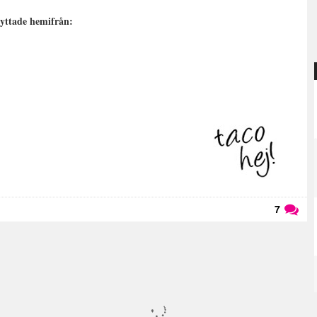
lyttade hemifrån:
7
Läs kommentarer (
7
)