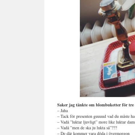
Saker jag tänkte om blombuketter för tre 
– Jaha
– Tack för presenten guuuud vad du måste ha
– Vadå ”luktar ljuvligt” more like luktar dam
– Vadå ”men de ska ju lukta så”???
– De där kommer vara döda i övermorgon