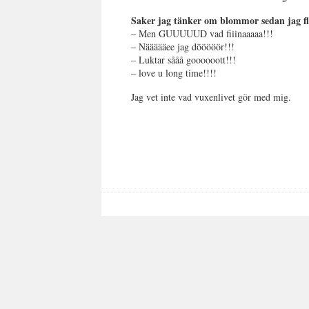
Saker jag tänker om blommor sedan jag f
– Men GUUUUUD vad fiiinaaaaa!!!
– Näääääee jag dööööör!!!
– Luktar sååå goooooott!!!
– love u long time!!!!
Jag vet inte vad vuxenlivet gör med mig.