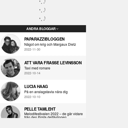
ANDRA BLOGGAR
PAPARAZZIBLOGGEN
Något om krig och Margaux Dietz
2022-11-30
ATT VARA FRASSE LEVINSSON
Taxi med romare
2022-10-14
LUCIA HAAG
På en anslagstavla nära dig
2022-10-10
PELLE TAMLEHT
Melodifestivalen 2022 – de går vidare
från den första deltävlingen
2022-02-02