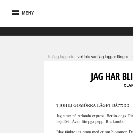
MENY
Inlägg taggade:
vet inte vad jag taggar längre
JAG HAR BL
CLA
TJOHEJ GOMÖRRA LÄGET DÅ??!!!!!
Jag sitter på Arlanda express. Berlin-dags. Pir
hejdlöst. Även lite pga pepp. Bra kombo.
Idag tänkte jag prata med er om blommor. De