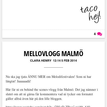
4
Läs kommentarer (
4
)
MELLOVLOGG MALMÖ
CLARA HENRY
12:14 5 FEB 2014
Nu ska jag tjata ÄNNU MER om Melodifestivalen! Som ni har
längtat! Jaaaaaadå!
Här får ni en behind the scenes-vlogg från Malmö. Det jag nämner i
slutet om att ni gärna får kommentera vad ni tycker om formatet
gäller alltså även här på den lille bloggen.
https://www.youtube.com/watch?v=j75SqD-ZRvo” width=640