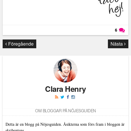
6
Läs kommentarer (
6
)
Föregående
Nästa
Clara Henry
OM BLOGGAR PÅ NÖJESGUIDEN
Detta är en blogg på Nöjesguiden. Åsikterna som förs fram i bloggen är
skribentens.