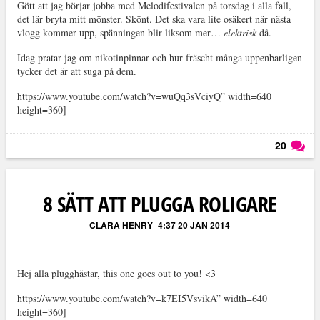
Gött att jag börjar jobba med Melodifestivalen på torsdag i alla fall,
det lär bryta mitt mönster. Skönt. Det ska vara lite osäkert när nästa
vlogg kommer upp, spänningen blir liksom mer…
elektrisk
då.
Idag pratar jag om nikotinpinnar och hur fräscht många uppenbarligen
tycker det är att suga på dem.
https://www.youtube.com/watch?v=wuQq3sVciyQ” width=640
height=360]
20
Läs kommentarer (
20
)
8 SÄTT ATT PLUGGA ROLIGARE
CLARA HENRY
4:37 20 JAN 2014
Hej alla plugghästar, this one goes out to you! <3
https://www.youtube.com/watch?v=k7EI5VsvikA” width=640
height=360]