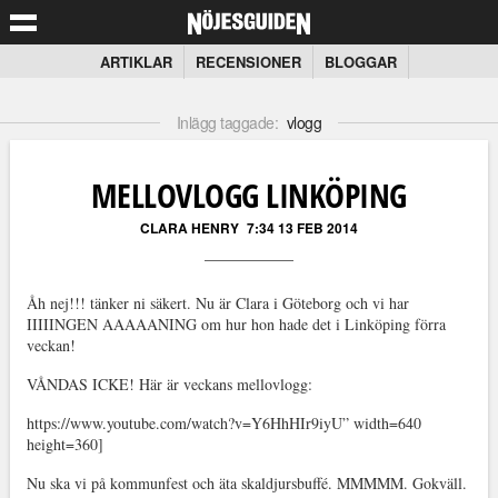
ARTIKLAR
RECENSIONER
BLOGGAR
Inlägg taggade:
vlogg
MELLOVLOGG LINKÖPING
CLARA HENRY
7:34 13 FEB 2014
Åh nej!!! tänker ni säkert. Nu är Clara i Göteborg och vi har
IIIIINGEN AAAAANING om hur hon hade det i Linköping förra
veckan!
VÅNDAS ICKE! Här är veckans mellovlogg:
https://www.youtube.com/watch?v=Y6HhHIr9iyU” width=640
height=360]
Nu ska vi på kommunfest och äta skaldjursbuffé. MMMMM. Gokväll.