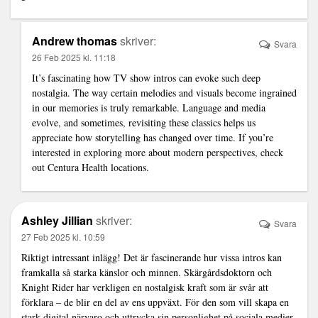
Andrew thomas
skriver:
Svara
26 Feb 2025 kl. 11:18
It’s fascinating how TV show intros can evoke such deep
nostalgia. The way certain melodies and visuals become ingrained
in our memories is truly remarkable. Language and media
evolve, and sometimes, revisiting these classics helps us
appreciate how storytelling has changed over time. If you’re
interested in exploring more about modern perspectives, check
out
Centura Health locations
.
Ashley Jillian
skriver:
Svara
27 Feb 2025 kl. 10:59
Riktigt intressant inlägg! Det är fascinerande hur vissa intros kan
framkalla så starka känslor och minnen. Skärgårdsdoktorn och
Knight Rider har verkligen en nostalgisk kraft som är svår att
förklara – de blir en del av ens uppväxt. För den som vill skapa en
stark digital närvaro och uttrycka sin personlighet på sociala medier