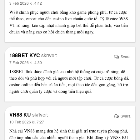
3 Feb 2026 kl. 4:42
W88
chinh phục người chơi bằng kho game phong phú, từ cá cược
thể thao, esport cho đến casino live chuẩn quốc tế. Tỷ lệ cược W88
VT rõ ràng, kèo cập nhật nhanh giúp bet thủ dễ phân tích, vào tiền
chuẩn và nâng cao cơ hội chiến thắng mỗi ngày.
188BET KYC
skriver:
Svara
7 Feb 2026 kl. 4:30
188BET link
được đánh giá cao nhờ hệ thống cá cược rõ ràng, dễ
theo dõi và phù hợp với cả người mới tập chơi. Từ cá cược bóng đá,
casino online đến bắn cá ăn tiền, mọi thao tác đều gọn gàng, hỗ trợ
người chơi quản lý cược và dòng tiền hiệu quả.
VN88 KU
skriver:
Svara
10 Feb 2026 kl. 7:27
Nhà cái VN88
mang đến hệ sinh thái giải trí trực tuyến phong phú,
đáp ứng nhu cầu của nhiều người tham gia. Khi đăng ký VN88 KU