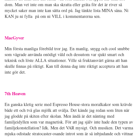
dom. Man vet inte om man ska skratta eller gråta för det är river så
mycket saker man inte kan sätta ord på. Jag tänkte lista MINA såna. Ni
KAN ju ni fylla på om ni VILL i kommentarerna sen.
MacGyver
Min första manliga förebild tror jag. En manlig, snygg och cool snubbe
som vägrade använda onödigt våld och dessutom var sjukt smart och
teknisk och löste ALLA situationer. Ville så fruktansvärt gärna att han
skulle finnas på riktigt. Kan till denna dag inte riktigt acceptera att han
inte gör det.
7th Heaven
En ganska kletig serie med Espresso House-stora moralkakor som krävde
både ett och två glas mjölk att svälja. Det kände jag redan som liten när
jag glodde på skiten efter skolan. Men ändå är det nånting med
familjeidyllen som var magnetisk. För att jag själv inte hade den typen av
familjekonstellation? Idk. Men det VAR mysigt. Och musiken. Det varma
mjuka odistade stratocaster-osande introt som är så inbjudande och vittnar