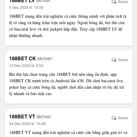
188BET LV
skriver:
Svara
5 Dec 2025 kl. 10:06
188BET
mang đến trải nghiệm cá cược thông minh với phân tích tỷ
lệ rõ ràng và hàng trăm trận mỗi ngày. Ngoài bóng đá, bet thủ còn
có baccarat live và slot jackpot hấp dẫn. Truy cập 188BET LV để
nhận thưởng nhanh.
188BET CK
skriver:
Svara
13 Dec 2025 kl. 5:54
Bet thủ lựa chọn
trang chủ 188BET
bởi nền tảng ổn định, app
188BET CK mượt trên cả Android lẫn iOS. Dù chơi baccarat live,
poker hay cá cược bóng đá, người chơi đều cảm nhận rõ tốc độ xử
lý nhanh và bảo mật cao.
188BET VT
skriver:
Svara
24 Dec 2025 kl. 10:49
188BET VT
mang đến trải nghiệm cá cược cân bằng giữa giải trí và