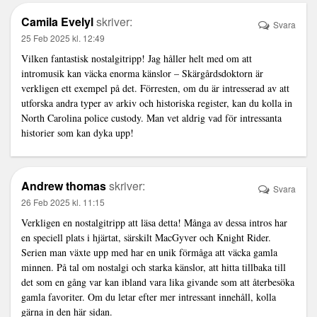
Camila Evelyl
skriver:
Svara
25 Feb 2025 kl. 12:49
Vilken fantastisk nostalgitripp! Jag håller helt med om att
intromusik kan väcka enorma känslor – Skärgårdsdoktorn är
verkligen ett exempel på det. Förresten, om du är intresserad av att
utforska andra typer av arkiv och historiska register, kan du kolla in
North Carolina police custody
. Man vet aldrig vad för intressanta
historier som kan dyka upp!
Andrew thomas
skriver:
Svara
26 Feb 2025 kl. 11:15
Verkligen en nostalgitripp att läsa detta! Många av dessa intros har
en speciell plats i hjärtat, särskilt MacGyver och Knight Rider.
Serien man växte upp med har en unik förmåga att väcka gamla
minnen. På tal om nostalgi och starka känslor, att hitta tillbaka till
det som en gång var kan ibland vara lika givande som att återbesöka
gamla favoriter. Om du letar efter mer intressant innehåll, kolla
gärna in
den här sidan
.