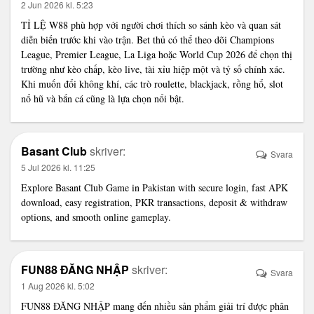
2 Jun 2026 kl. 5:23
TỈ LỆ W88
phù hợp với người chơi thích so sánh kèo và quan sát
diễn biến trước khi vào trận. Bet thủ có thể theo dõi Champions
League, Premier League, La Liga hoặc World Cup 2026 để chọn thị
trường như kèo chấp, kèo live, tài xỉu hiệp một và tỷ số chính xác.
Khi muốn đổi không khí, các trò roulette, blackjack, rồng hổ, slot
nổ hũ và bắn cá cũng là lựa chọn nổi bật.
Basant Club
skriver:
Svara
5 Jul 2026 kl. 11:25
Explore Basant Club Game in Pakistan with secure login, fast APK
download, easy registration, PKR transactions, deposit & withdraw
options, and smooth online gameplay.
FUN88 ĐĂNG NHẬP
skriver:
Svara
1 Aug 2026 kl. 5:02
FUN88 ĐĂNG NHẬP
mang đến nhiều sản phẩm giải trí được phân