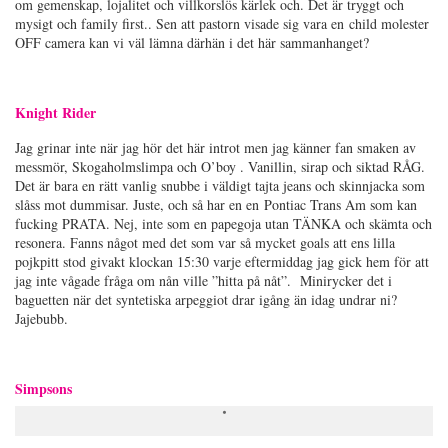
om gemenskap, lojalitet och villkorslös kärlek och. Det är tryggt och
mysigt och family first.. Sen att pastorn visade sig vara en child molester
OFF camera kan vi väl lämna därhän i det här sammanhanget?
Knight Rider
Jag grinar inte när jag hör det här introt men jag känner fan smaken av
messmör, Skogaholmslimpa och O’boy . Vanillin, sirap och siktad RÅG.
Det är bara en rätt vanlig snubbe i väldigt tajta jeans och skinnjacka som
slåss mot dummisar. Juste, och så har en en Pontiac Trans Am som kan
fucking PRATA. Nej, inte som en papegoja utan TÄNKA och skämta och
resonera. Fanns något med det som var så mycket goals att ens lilla
pojkpitt stod givakt klockan 15:30 varje eftermiddag jag gick hem för att
jag inte vågade fråga om nån ville ”hitta på nåt”. Minirycker det i
baguetten när det syntetiska arpeggiot drar igång än idag undrar ni?
Jajebubb.
Simpsons