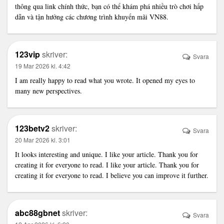
thông qua link chính thức, bạn có thể khám phá nhiều trò chơi hấp
dẫn và tận hưởng các chương trình khuyến mãi VN88.
123vip
skriver:
Svara
19 Mar 2026 kl. 4:42
I am really happy to read what you wrote. It opened my eyes to
many new perspectives.
123betv2
skriver:
Svara
20 Mar 2026 kl. 3:01
It looks interesting and unique. I like your article. Thank you for
creating it for everyone to read. I like your article. Thank you for
creating it for everyone to read. I believe you can improve it further.
abc88gbnet
skriver:
Svara