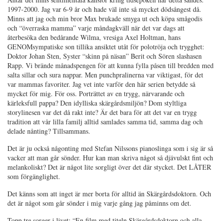
1997-2000. Jag var 6-9 år och hade väl inte så mycket dödsångest då.
Minns att jag och min bror Max brukade smyga ut och köpa smågodis
och “överraska mamma” varje måndagkväll när det var dags att
återbesöka den bedårande Wilma, vresiga Axel Holtman, hans
GENOMsympatiske son tillika ansiktet utåt för polotröja och trygghet:
Doktor Johan Sten, Syster “skinn på näsan” Berit och Sören slashasen
Rapp. Vi brände månadspengen för att kunna fylla påsen till bredden med
salta sillar och sura nappar. Men punchpralinerna var viktigast, för det
var mammas favoriter. Jag vet inte varför den här serien betydde så
mycket för mig. För oss. Porträttet av en trygg, närvarande och
kärleksfull pappa? Den idylliska skärgårdsmiljön? Dom styltliga
storylinesen var det då rakt inte? Är det bara för att det var en trygg
tradition att vår lilla familj alltid samlades samma tid, samma dag och
delade nånting? Tillsammans.
Det är ju också någonting med Stefan Nilssons pianoslinga som i sig är så
vacker att man går sönder. Hur kan man skriva något så djävulskt fint och
melankoliskt? Det är något lite sorgligt över det där stycket. Det LÅTER
som förgänglighet.
Det känns som att inget är mer borta för alltid än Skärgårdsdoktorn. Och
det är något som går sönder i mig varje gång jag påminns om det.
Topp tre sorger i livet: “En film med titeln Skärgårdsdoktorn och alla