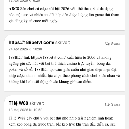
12 Apr 2026 kl. 6:20
ABC8
Sân chơi cá cược nổi bật 2026 với, thể thao, slot đa dạng,
bảo mật cao và nhiều ưu đãi hấp dẫn được lượng lớn game thủ tham
gia đăng ký cá cược mỗi ngày.
https://188betvt.com/
skriver:
Svara
24 Apr 2026 kl. 10:30
188BET link
https://188betvt.com/
xuất hiện từ 2006 và không
ngừng giữ sức hút với bet thủ thích casino trực tuyến, bóng đá,
poker và xổ số. 188BET tạo cảm giác cuốn nhờ giao diện hiện đại,
nhịp cược nhanh, nhiều lựa chọn theo phong cách chơi khác nhau và
không khí luôn sôi động ở các khung giờ cao điểm.
Tỉ lệ W88
skriver:
Svara
18 Maj 2026 kl. 10:52
Tỉ lệ W88
gây chú ý với bet thủ nhờ nhịp trải nghiệm linh hoạt:
xem kèo bóng đá trước trận, bắt kèo live khi trận đấu diễn ra, sau