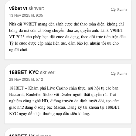
v9bet vt
skriver:
Svara
13 Nov 2025 kl. 9:35
Nhà cái V9BET
mang đến sảnh cược thể thao toàn diện, không chỉ
bóng đá mà còn cả bóng chuyền, đua xe, quyền anh. Link V9BET
VT 2025 cho phép bạn đặt cược đa dạng, theo dõi trực tiếp trận đấu.
Tỷ lệ cược được cập nhật liên tục, đảm bảo lợi nhuận tối ưu cho
người chơi.
188BET KYC
skriver:
Svara
28 Nov 2025 kl. 5:12
188BET
– Khám phá Live Casino chân thực, nơi hội tụ các bàn
Baccarat, Roulette, Sicbo với Dealer người thật quyến rũ. Trải
nghiệm công nghệ HD, đường truyền ổn định tuyệt đối, tạo cảm
giác như đang ở sòng bạc Macau. Đăng ký tài khoản tại 188BET
KYC ngay để nhận thưởng nạp đầu siêu khủng.