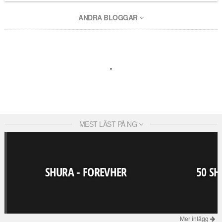
ANDRA BLOGGAR
MEST LÄST PÅ NG
SHURA - FOREVHER
50 SH
Mer inlägg