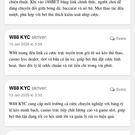
chiến thuật. Khi vào 188BET bằng link chính thức, người chơi dễ
dàng chuyển đổi giữa bóng đá, baccarat và nổ hũ. Mọi thao tác đều
mượt, phù hợp với bet thủ thích kiểm soát nhịp cược.
W88 KYC
skriver:
Svara
10 Jan 2026 kl. 5:59
W88
mang đến link cá cược trực tuyến trọn gói từ soi kèo thể thao,
casino live dealer, slot và bắn cá ăn xu, giúp bet thủ đặt cược linh
hoạt, theo dõi tỷ lệ odds chuẩn và rút tiền chỉ trong vài phút.
W88 KYC
skriver:
Svara
13 Jan 2026 kl. 3:33
W88 KYC
cung cấp môi trường cá cược chuyên nghiệp với bảng tỷ
lệ kèo minh bạch, casino trực tiếp chất lượng cao và game slot, giúp
bet thủ tận dụng tốt cơ hội sinh lời và quản lý rủi ro hiệu quả.