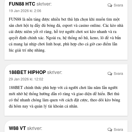
FUN88 HTC
skriver:
Svara
19 Jan 2026 kl. 2:06
FUN88
là nền tảng được nhiều bet thủ lựa chọn khi muốn tìm một
sân chơi hội tụ đầy đủ bóng đá, esport và casino online. Các kèo nhà
cái được niêm yết rõ ràng, hỗ trợ người chơi soi kèo nhanh và ra
quyết định chính xác. Ngoài ra, hệ thống nổ hũ, keno, lô đề và bắn
cá mang lại nhịp chơi linh hoạt, phù hợp cho cả giờ cao điểm lẫn
lúc giải trí nhẹ nhàng.
188BET HIPHOP
skriver:
Svara
29 Jan 2026 kl. 12:02
188BET chính thức
phù hợp với cả người chơi lâu năm lẫn người
mới nhờ hệ thống hướng dẫn rõ ràng và giao diện dễ hiểu. Bet thủ
có thể nhanh chóng làm quen với cách đặt cược, theo dõi kèo bóng
đá hôm nay và quản lý tài khoản cá nhân.
W88 VT
skriver:
Svara