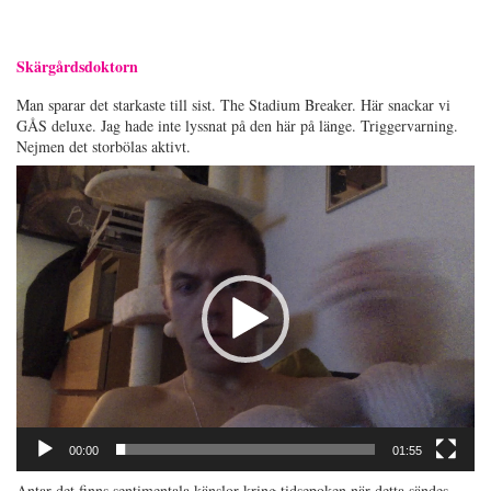
Skärgårdsdoktorn
Man sparar det starkaste till sist. The Stadium Breaker. Här snackar vi
GÅS deluxe. Jag hade inte lyssnat på den här på länge. Triggervarning.
Nejmen det storbölas aktivt.
Videospelare
00:00
01:55
Antar det finns sentimentala känslor kring tidsepoken när detta sändes
.