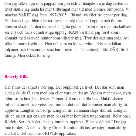
Om jag sökte upp min pappa imorgon och vi hängde varje dag resten av
livet skulle jag ändå ha mer tillbringat mer tid med Homer Simpsons. Vi
snackar VARJE dag åren 1997-2005. Ibland två eller tre eppar per dag.
Det fanns inget bättre än att mysa ner sig med en kopp te och ömma
ömsom skratta åt den dumsnälla “gula gubben” (som min mamma kallade
serien) och hans dumdristiga upptåg. KAN varit här jag först kom i
kontakt med skriven humor som tilltalar mig. Tror det satt sina spår. Att
söka humorn i svärtan. Han må vara en klandervärd alkis som käkar
tulpaner och försummar sina barn, men han är fanimej alltid DÄR för sin
familj. Men också för mig.
Beverly Hills
Här finns det smärta tror jag. Det ouppnåeliga livet. Det där som man
aldrig skulle få vara med om eller vara en del av. Vackra människor, dyra
bilar, stora hus, feta fester. Palmer silikon ett stilla hav. Maktlösheten
inför faktumet och vetskapen om att det där, det kommer man aldrig få
uppleva. Längtan och sorg. Längtan till en annan slags skoltid. Längtan
till en på ett sätt enklare men också mer komplex ungdomstid. Relationer.
Kärlek. Sex. Allt det där jag inte fick uppleva. Eller vadå fick? Det jag
inte tordes TA del av. Sorg för en framtida förlust av något man aldrig
ens haft. Det här introt RIVER upp saker.