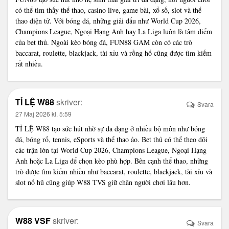
có thể tìm thấy thể thao, casino live, game bài, xổ số, slot và thể
thao điện tử. Với bóng đá, những giải đấu như World Cup 2026,
Champions League, Ngoại Hạng Anh hay La Liga luôn là tâm điểm
của bet thủ. Ngoài kèo bóng đá, FUN88 GAM còn có các trò
baccarat, roulette, blackjack, tài xỉu và rồng hổ cũng được tìm kiếm
rất nhiều.
TỈ LỆ W88
skriver:
Svara
27 Maj 2026 kl. 5:59
TỈ LỆ W88
tạo sức hút nhờ sự đa dạng ở nhiều bộ môn như bóng
đá, bóng rổ, tennis, eSports và thể thao ảo. Bet thủ có thể theo dõi
các trận lớn tại World Cup 2026, Champions League, Ngoại Hạng
Anh hoặc La Liga để chọn kèo phù hợp. Bên cạnh thể thao, những
trò được tìm kiếm nhiều như baccarat, roulette, blackjack, tài xỉu và
slot nổ hũ cũng giúp W88 TVS giữ chân người chơi lâu hơn.
W88 VSF
skriver:
Svara