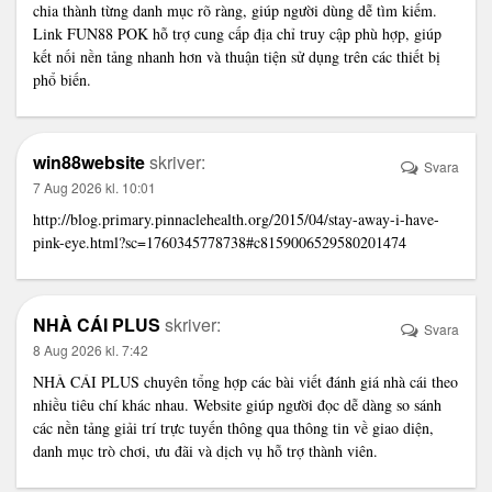
chia thành từng danh mục rõ ràng, giúp người dùng dễ tìm kiếm.
Link FUN88 POK hỗ trợ cung cấp địa chỉ truy cập phù hợp, giúp
kết nối nền tảng nhanh hơn và thuận tiện sử dụng trên các thiết bị
phổ biến.
win88website
skriver:
Svara
7 Aug 2026 kl. 10:01
http://blog.primary.pinnaclehealth.org/2015/04/stay-away-i-have-
pink-eye.html?sc=1760345778738#c8159006529580201474
NHÀ CÁI PLUS
skriver:
Svara
8 Aug 2026 kl. 7:42
NHÀ CÁI PLUS
chuyên tổng hợp các bài viết đánh giá nhà cái theo
nhiều tiêu chí khác nhau. Website giúp người đọc dễ dàng so sánh
các nền tảng giải trí trực tuyến thông qua thông tin về giao diện,
danh mục trò chơi, ưu đãi và dịch vụ hỗ trợ thành viên.