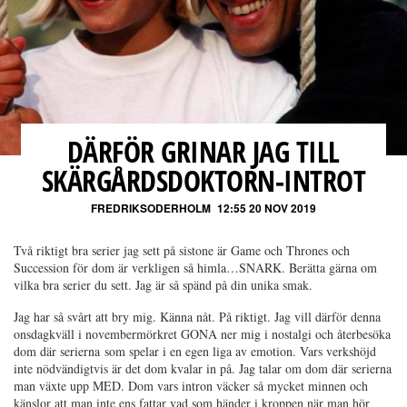
DÄRFÖR GRINAR JAG TILL
SKÄRGÅRDSDOKTORN-INTROT
FREDRIKSODERHOLM
12:55 20 NOV 2019
Två riktigt bra serier jag sett på sistone är Game och Thrones och
Succession för dom är verkligen så himla…SNARK. Berätta gärna om
vilka bra serier du sett. Jag är så spänd på din unika smak.
Jag har så svårt att bry mig. Känna nåt. På riktigt. Jag vill därför denna
onsdagkväll i novembermörkret GONA ner mig i nostalgi och återbesöka
dom där serierna
som spelar i en egen liga av emotion. Vars verkshöjd
inte nödvändigtvis är det dom kvalar in på. Jag talar om dom där serierna
man växte upp MED. Dom vars intron väcker så mycket minnen och
känslor att man inte ens fattar vad som händer i kroppen när man hör