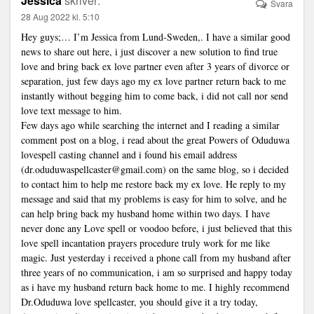
Jessica
skriver:
Svara
28 Aug 2022 kl. 5:10
Hey guys;… I’m Jessica from Lund-Sweden,. I have a similar good
news to share out here, i just discover a new solution to find true
love and bring back ex love partner even after 3 years of divorce or
separation, just few days ago my ex love partner return back to me
instantly without begging him to come back, i did not call nor send
love text message to him.
Few days ago while searching the internet and I reading a similar
comment post on a blog, i read about the great Powers of Oduduwa
lovespell casting channel and i found his email address
(dr.oduduwaspellcaster@gmail.com) on the same blog, so i decided
to contact him to help me restore back my ex love. He reply to my
message and said that my problems is easy for him to solve, and he
can help bring back my husband home within two days. I have
never done any Love spell or voodoo before, i just believed that this
love spell incantation prayers procedure truly work for me like
magic. Just yesterday i received a phone call from my husband after
three years of no communication, i am so surprised and happy today
as i have my husband return back home to me. I highly recommend
Dr.Oduduwa love spellcaster, you should give it a try today,