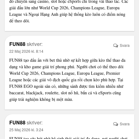
đó chuyển sang casino, slot hoặc eSports chỉ trong vài thao tác. Các
giải đấu lớn như World Cup 2026, Champions League, Europa
League và Ngoại Hạng Anh giúp hệ thống kèo luôn có điểm nóng
để theo dõi.
FUN88
skriver:
Svara
22 Maj 2026 kl. 8:14
FUN88
tạo dấu ấn với bet thủ nhờ sự kết hợp giữa kèo thể thao đa
dạng và kho game giải trí phong phú. Người chơi có thể theo dõi
World Cup 2026, Champions League, Europa League, Premier
League hoặc các giải vô địch quốc gia rồi chọn kèo phù hợp. Tại
FUN88 EGO ngoài sân cỏ, những sảnh được tìm kiếm nhiều như
baccarat, blackjack, roulette, slot nổ hũ, bắn cá và eSports cũng
giúp trải nghiệm không bị một màu.
FUN88
skriver:
Svara
25 Maj 2026 kl. 3:24
FUN88
tạo sức hút nhờ hệ sinh thái giải trí đa dạng, nơi người chơi