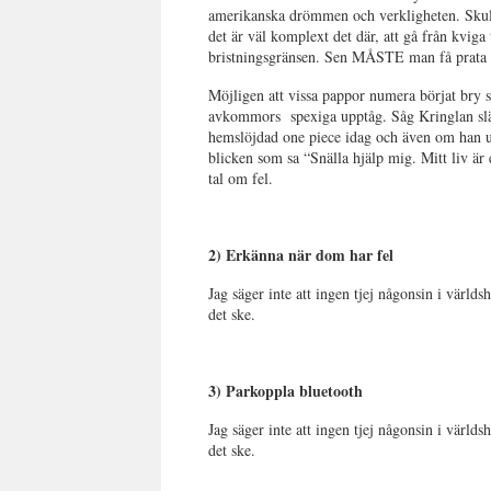
amerikanska drömmen och verkligheten. Skull
det är väl komplext det där, att gå från kviga t
bristningsgränsen. Sen MÅSTE man få prata
Möjligen att vissa pappor numera börjat bry s
avkommors spexiga upptåg. Såg Kringlan slä
hemslöjdad one piece idag och även om han u
blicken som sa “Snälla hjälp mig. Mitt liv är 
tal om fel.
2) Erkänna när dom har fel
Jag säger inte att ingen tjej någonsin i världs
det ske.
3) Parkoppla bluetooth
Jag säger inte att ingen tjej någonsin i värld
det ske.