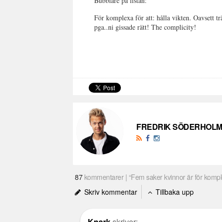
Bubblare på listan:
För komplexa för att: hålla vikten. Oavsett 
pga..ni gissade rätt! The complicity!
FREDRIK SÖDERHOL
87
kommentarer | “Fem saker kvinnor är för kompl
Skriv kommentar
Tillbaka upp
Knark
skriver: