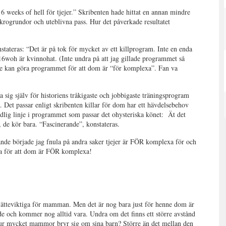
 weeks of hell för tjejer.” Skribenten hade hittat en annan mindre
ät krogrundor och uteblivna pass. Hur det påverkade resultatet
stateras: “Det är på tok för mycket av ett killprogram. Inte en enda
 16woh är kvinnohat. (Inte undra på att jag gillade programmet så
nte kan göra programmet för att dom är “för komplexa”. Fan va
a sig själv för historiens tråkigaste och jobbigaste träningsprogram
å. Det passar enligt skribenten killar för dom har ett hävdelsebehov
tydlig linje i programmet som passar det ohysteriska könet: Ät det
r, de kör bara. “Fascinerande”, konstateras.
ande började jag fnula på andra saker tjejer är FÖR komplexa för och
göra för att dom är FÖR komplexa!
rt jätteviktiga för mamman. Men det är nog bara just för henne dom är
ade och kommer nog alltid vara. Undra om det finns ett större avstånd
 hur mycket mammor bryr sig om sina barn? Större än det mellan den