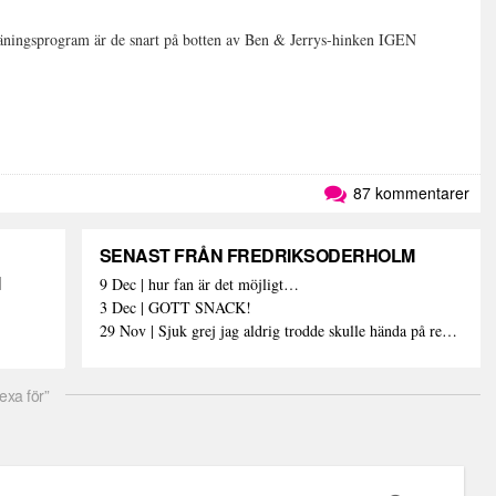
träningsprogram är de snart på botten av Ben & Jerrys-hinken IGEN
87 kommentarer
SENAST FRÅN FREDRIKSODERHOLM
M
9 Dec | hur fan är det möjligt…
3 Dec | GOTT SNACK!
29 Nov | Sjuk grej jag aldrig trodde skulle hända på rehab
exa för”