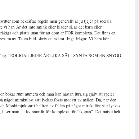
witter som bekräftar regeln men generellt är ju tjejer på sociala
 vi har. Är det inte smink eller kläder så är det barn eller
 tråkiga och platta utan för att dom är FÖR komplexa. Det finns en
besatta av. Ta en bild, skriv ett skämt. Inga frågor. Vi bara kör.
buss en gång. ”ROLIGA TJEJER ÄR LIKA SÄLLSYNTA SOM EN SNYGG
nor bökar runt numera och man kan nästan lura sig själv att spelet
på något mirakulöst sätt lyckas fösas mot ett av målen. Då, när den
ch Monkimjukisar i hälften av fallen på något mirakulöst sätt lyckas
ät, inser man att kvinnor är för komplexa för “skopan”.
Det måste helt