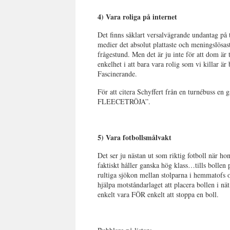
4) Vara roliga på internet
Det finns såklart versalvägrande undantag på t
medier det absolut plattaste och meningslösaste
frågestund. Men det är ju inte för att dom är
enkelhet i att bara vara rolig som vi killar är 
Fascinerande.
För att citera Schyffert från en turné
FLEECETRÖJA”.
5) Vara fotbollsmålvakt
Det ser ju nästan ut som riktig fotboll när ho
faktiskt håller ganska hög klass…tills bollen 
rultiga sjökon mellan stolparna i hemmatofs o
hjälpa motståndarlaget att placera bollen i n
enkelt vara FÖR enkelt att stoppa en boll.