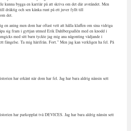
e kunna bygga en karriär på att skriva om det där avståndet. Men
ill dräktig och sen kånka runt på ett juver fyllt till
 om det.
ig en aning men dom har oftast vett att hålla klaffen om sina vidriga
pa sig fram i gyttjan utmed Erik Dahlbergsallén med en knodd i
mgicks med sitt barn tyckte jag mig ana någonting vädjande i
ett fängelse. Ta mig härifrån. Fort.” Men jag kan verkligen ha fel. På
historien har erkänt när dom har fel. Jag har bara aldrig nånsin sett
shistorien har parkopplat två DEVICES. Jag har bara aldrig nånsin sett