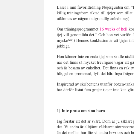
Läser i min favorittidning Nöjesguiden om “16
killig träningsform riktad till tjejer som till
utlämnas av någon outgrundlig anledning:)
Om träningsprogrammet
16 weeks of hell
kon
tjej vill genomlida det.” Och hon vet varför.
mycke^^!) Hennes konklusion är att tjejer i
jobbigt.
Hon känner inte en enda tjej som skulle utsätt
när det finns så mycket trevligare vägar att g
och är besatta av enkelhet. Det finns en rak 
här, gå en promenad, lyft det här. Inga frågo
Inspirerad av skribentens utanför boxen-tänk
har därför listat fem grejer tjejer inte kan 
1) Inte prata om sina barn
Jag förstår att det är svårt. Dom är ju såkla
det. Vi andra är alltjämt våldsamt ointresser
än det mellan hur lite vi andra bryr oss och