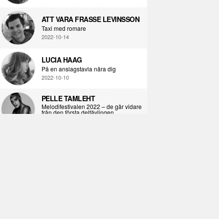
ATT VARA FRASSE LEVINSSON
Taxi med romare
2022-10-14
LUCIA HAAG
På en anslagstavla nära dig
2022-10-10
PELLE TAMLEHT
Melodifestivalen 2022 – de går vidare
från den första deltävlingen
2022-02-02
I KORPENS SKUGGA
Själva definitionen av ondska
2021-06-28
ÖPPNA BOKEN
Kropps-dagbok
2021-06-24