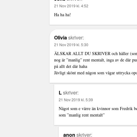
21 Nov 2019 kl. 4:52
Ha ha ha!
Olivia
skriver:
21 Nov 2019 kl. 5:30
ÄLSKAR ALLT DU SKRIVER och håller (som bi
nog är ”manlig” rent mentalt, inga av de där pun
på allt det där haha
Jävligt skönt med någon som vågar uttrycka opo
L
skriver:
21 Nov 2019 kl. 5:39
Något som e värre än kvinnor som Fredrik be
som ”manlig rent mentalt”
anon
skriver: