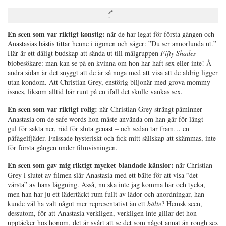
En scen som var riktigt konstig:
när de har legat för första gången och
Anastasias bästis tittar henne i ögonen och säger: ”Du ser annorlunda ut.”
Här är ett dåligt budskap att sända ut till målgruppen
Fifty Shades
-
biobesökare: man kan se på en kvinna om hon har haft sex eller inte! Å
andra sidan är det snyggt att de är så noga med att visa att de aldrig ligger
utan kondom. Att Christian Grey, enstörig biljonär med grova mommy
issues, liksom alltid bär runt på en ifall det skulle vankas sex.
En scen som var riktigt rolig:
när Christian Grey strängt påminner
Anastasia om de safe words hon måste använda om han går för långt –
gul för sakta ner, röd för sluta genast – och sedan tar fram… en
påfågelfjäder. Fnissade hysteriskt och fick mitt sällskap att skämmas, inte
för första gången under filmvisningen.
En scen som gav mig riktigt mycket blandade känslor:
när Christian
Grey i slutet av filmen slår Anastasia med ett bälte för att visa ”det
värsta” av hans läggning. Asså, nu ska inte jag komma här och tycka,
men han har ju ett lädertäckt rum fullt av lådor och anordningar, han
kunde väl ha valt något mer representativt än ett
bälte
? Hemsk scen,
dessutom, för att Anastasia verkligen, verkligen inte gillar det hon
upptäcker hos honom, det är svårt att se det som något annat än rough sex