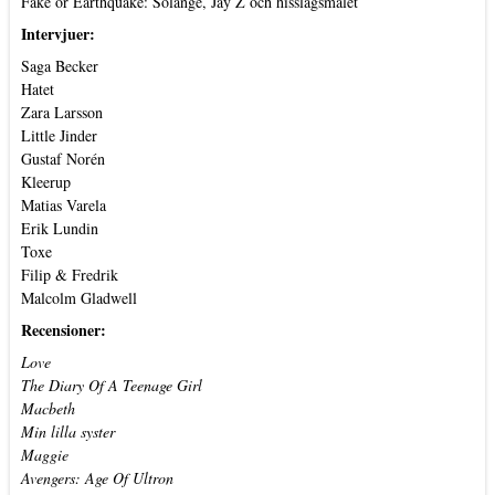
Fake or Earthquake: Solange, Jay Z och hisslagsmålet
Intervjuer:
Saga Becker
Hatet
Zara Larsson
Little Jinder
Gustaf Norén
Kleerup
Matias Varela
Erik Lundin
Toxe
Filip & Fredrik
Malcolm Gladwell
Recensioner:
Love
The Diary Of A Teenage Girl
Macbeth
Min lilla syster
Maggie
Avengers: Age Of Ultron