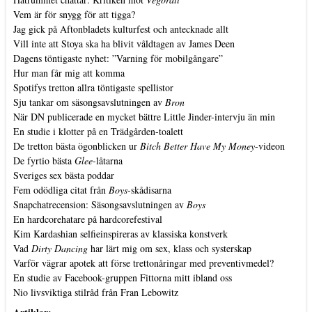
Vem är för snygg för att tigga?
Jag gick på Aftonbladets kulturfest och antecknade allt
Vill inte att Stoya ska ha blivit våldtagen av James Deen
Dagens töntigaste nyhet: ”Varning för mobilgångare”
Hur man får mig att komma
Spotifys tretton allra töntigaste spellistor
Sju tankar om säsongsavslutningen av
Bron
När DN publicerade en mycket bättre Little Jinder-intervju än min
En studie i klotter på en Trädgården-toalett
De tretton bästa ögonblicken ur
Bitch Better Have My Money
-videon
De fyrtio bästa
Glee
-låtarna
Sveriges sex bästa poddar
Fem odödliga citat från
Boys
-skådisarna
Snapchatrecension: Säsongsavslutningen av
Boys
En hardcorehatare på hardcorefestival
Kim Kardashian selfieinspireras av klassiska konstverk
Vad
Dirty Dancing
har lärt mig om sex, klass och systerskap
Varför vägrar apotek att förse trettonåringar med preventivmedel?
En studie av Facebook-gruppen Fittorna mitt ibland oss
Nio livsviktiga stilråd från Fran Lebowitz