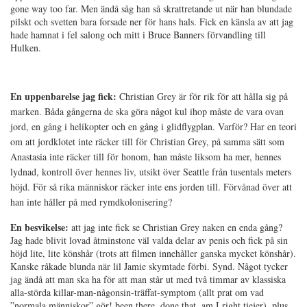
gone way too far. Men ändå såg han så skrattretande ut när han blundade
pilskt och svetten bara forsade ner för hans hals. Fick en känsla av att jag
hade hamnat i fel salong och mitt i Bruce Banners förvandling till
Hulken.
En uppenbarelse jag fick:
Christian Grey är för rik för att hålla sig på
marken. Båda gångerna de ska göra något kul ihop måste de vara ovan
jord, en gång i helikopter och en gång i glidflygplan. Varför? Har en teori
om att jordklotet inte räcker till för Christian Grey, på samma sätt som
Anastasia inte räcker till för honom, han måste liksom ha mer, hennes
lydnad, kontroll över hennes liv, utsikt över Seattle från tusentals meters
höjd. För så rika människor räcker inte ens jorden till. Förvånad över att
han inte håller på med rymdkolonisering?
En besvikelse:
att jag inte fick se Christian Grey naken en enda gång?
Jag hade blivit lovad åtminstone väl valda delar av penis och fick på sin
höjd lite, lite könshår (trots att filmen innehåller ganska mycket könshår).
Kanske råkade blunda när lil Jamie skymtade förbi. Synd. Något tycker
jag ändå att man ska ha för att man står ut med två timmar av klassiska
alla-störda killar-man-någonsin-träffat-symptom (allt prat om vad
”normala människor” gör! been there, done that, am I right tjejer), plus