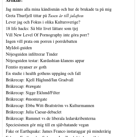
Artiklar:
Jag minns alla mina kändismän och hur de brukade ta på mig
Greta Thurfjell tittar på
Tusen år till julafton
Lever jag och Fokus i olika Kultursverige?
18 life hacks: Så blir livet lättare som tjej
Vill New Level Of Pornography inte göra porr?
Ingen vill prata om porren i porrdebatten
MyIdol-guiden
Nöjesguiden infiltrerar Tinder
Nöjesguiden testar: Kardashian-klanens appar
Femtio nyanser av goth
En studie i health gothens uppgång och fall
Bråkrecap: Kjell Häglund/Jan Gradvall
Bråkrecap: #rawgate
Bråkrecap: Sigge Eklund/Filter
Bråkrecap: #montergate
Bråkrecap: Ebba Witt-Brattström vs Kulturmannen
Bråkrecap: Julia Caesar-debaclet
Bråkrecap: Rummet vs de liberala ledarskribenterna
Speciesismen gör mig till en självhatande vegan
Fake or Earthquake: James Franco instaraggar på minderårig