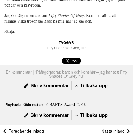
pengar och playroom.
Jag ska säga er en sak om
Fifty Shades Of Grey
. Kommer alltid att
minnas vilka trosor jag hade på mig när jag såg den.
Skoja.
TAGGAR
Fifty Shades of Grey
,
film
En kommentar | “Påfågelfjädrar, bälten och könshår – jag har sett Fifty
Shades Of Grey nu”
Skriv kommentar
Tillbaka upp
Pingback:
Röda mattan på BAFTA Awards 2016
Skriv kommentar
Tillbaka upp
Föregående inlägg
Nästa inlägg