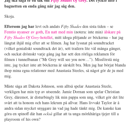
Jag ska säga er en sak om
. Det ryckte inte i
Fifty Shades Of Grey
baguetten en enda gång när jag såg den.
Skoja.
Eftersom jag har
levt och andats
Fifty Shades
den sista tiden – se
Femtio nyanser av goth
,
En natt med min
(notera: inte min)
älskare på
Fifty Shades Of Grey
-hotellet
, mitt idoga plöjande av böckerna – har jag
längtat ihjäl mig efter att se filmen. Jag har lyssnat på soundtracket
(vilket genialiskt soundtrack det är), sett trailern lite väl många gånger,
och suckat drömskt varje gång jag har sett den rörliga reklamen för
filmen i tunnelbanan (”Mr Grey will see you now…”). Missförstå mig
inte, jag tycker inte att böckerna är särskilt bra. Men jag har börjat blanda
ihop mina egna relationer med Anastasia Steeles, så något gör de ju med
mig.
Måste säga att Dakota Johnson, som alltså spelar Anastasia Steele,
verkligen har min typ av utseende. Jamie Dornan som spelar Christian
Grey, däremot, är disturbingly lik min pappa som ung, vilket gör det lite
svårt att ta honom och hans lekrum på allvar. Hans livvakt Taylor är å
andra sidan mycket snyggare än vad jag hade tänkt mig. De kanske kan
göra en spinoff där han
också
gillar att ta unga mörkhåriga tjejer till a
playroom of his own?