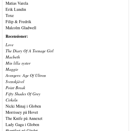
Matias Varela
Erik Lundin
Toxe
Filip & Fredrik
Malcolm Gladwell
Recensioner:
Love
The Diary Of A Teenage Girl
Macbeth
Min lilla syster
Maggie
Avengers: Age Of Ultron
Svenskjävel
Point Break
Fifty Shades Of Grey
Cirkeln
Nicki Minaj i Globen
Morrissey på Hovet
The Knife på Annexet
Lady Gaga i Globen
#kentfest på Gärdet