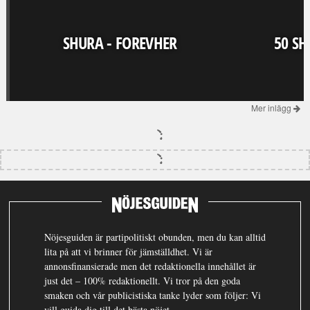
SHURA - FOREVHER
50 SH
Mer inlägg
Nöjesguiden är partipolitiskt obunden, men du kan alltid
lita på att vi brinner för jämställdhet. Vi är
annonsfinansierade men det redaktionella innehållet är
just det – 100% redaktionellt. Vi tror på den goda
smaken och vår publicistiska tanke lyder som följer: Vi
vill guida dig till det bästa nöjet.