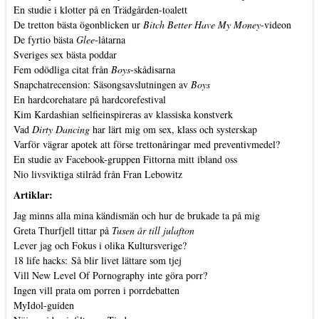
En studie i klotter på en Trädgården-toalett
De tretton bästa ögonblicken ur
Bitch Better Have My Money
-videon
De fyrtio bästa
Glee
-låtarna
Sveriges sex bästa poddar
Fem odödliga citat från
Boys
-skådisarna
Snapchatrecension: Säsongsavslutningen av
Boys
En hardcorehatare på hardcorefestival
Kim Kardashian selfieinspireras av klassiska konstverk
Vad
Dirty Dancing
har lärt mig om sex, klass och systerskap
Varför vägrar apotek att förse trettonåringar med preventivmedel?
En studie av Facebook-gruppen Fittorna mitt ibland oss
Nio livsviktiga stilråd från Fran Lebowitz
Artiklar:
Jag minns alla mina kändismän och hur de brukade ta på mig
Greta Thurfjell tittar på
Tusen år till julafton
Lever jag och Fokus i olika Kultursverige?
18 life hacks: Så blir livet lättare som tjej
Vill New Level Of Pornography inte göra porr?
Ingen vill prata om porren i porrdebatten
MyIdol-guiden