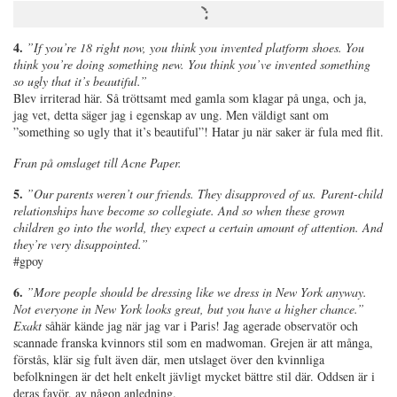
4.
”
If you’re 18 right now, you think you invented platform shoes. You
think you’re doing something new. You think you’ve invented something
so ugly that it’s beautiful.”
Blev irriterad här. Så tröttsamt med gamla som klagar på unga, och ja,
jag vet, detta säger jag i egenskap av ung. Men väldigt sant om
”something so ugly that it’s beautiful”! Hatar ju när saker är fula med flit.
Fran på omslaget till Acne Paper.
5.
”
Our parents weren’t our friends. They disapproved of us.
Parent-child
relationships have become so collegiate. And so when these grown
children go into the world, they expect a certain amount of attention. And
they’re very disappointed.”
#gpoy
6.
”
More people should be dressing like we dress in New York anyway.
Not everyone in New York looks great, but you have a higher chance.”
Exakt
såhär kände jag när jag var i Paris! Jag agerade observatör och
scannade franska kvinnors stil som en madwoman. Grejen är att många,
förstås, klär sig fult även där, men utslaget över den kvinnliga
befolkningen är det helt enkelt jävligt mycket bättre stil där. Oddsen är i
deras favör, av någon anledning.