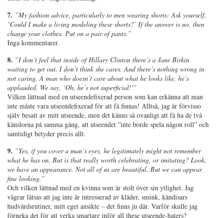
7.
”
My fashion advice, particularly to men wearing shorts: Ask yourself,
‘Could I make a living modeling these shorts?’ If the answer is no, then
change your clothes. Put on a pair of pants.”
Inga kommentarer.
8.
”
I don’t feel that inside of Hillary Clinton there’s a Jane Birkin
waiting to get out. I don’t think she cares. And there’s nothing wrong in
not caring. A man who doesn’t care about what he looks like, he’s
applauded. We say, ‘Oh, he’s not superficial!'”
Vilken lättnad med en utseendefixerad person som kan erkänna att man
inte måste vara utseendefixerad för att få finnas! Alltså, jag är förvisso
själv besatt av mitt utseende, men det känns så ovanligt att få ha de två
känslorna på samma gång, att utseendet ”inte borde spela någon roll” och
samtidigt betyder precis allt.
9.
”
Yes, if you cover a man’s eyes, he legitimately might not remember
what he has on. But is that really worth celebrating, or imitating? Look,
we have an appearance. Not all of us are beautiful. But we can appear
fine looking.”
Och vilken lättnad med en kvinna som är stolt över sin ytlighet. Jag
vägrar låtsas att jag inte är intresserad av kläder, smink, kändisars
hudvårdsrutiner, mitt eget ansikte – det finns ju där. Varför skulle jag
förneka det för att verka smartare inför all these utseende-haters?