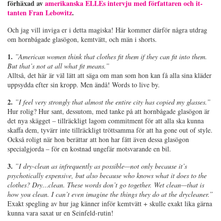
förhäxad av
amerikanska ELLEs intervju med författaren och it-
tanten Fran Lebowitz
.
Och jag vill inviga er i detta magiska! Här kommer därför några utdrag
om hornbågade glasögon, kemtvätt, och män i shorts.
1.
”
American women think that clothes fit them if they can fit into them.
But that’s not at all what fit means.”
Alltså, det här är väl lätt att säga om man som hon kan få alla sina kläder
uppsydda efter sin kropp. Men ändå! Words to live by.
2.
”
I feel very strongly that almost the entire city has copied my glasses.”
Hur rolig? Hur sant, dessutom, med tanke på att hornbågade glasögon är
det nya skägget – tillräckligt lagom commitment för att alla ska kunna
skaffa dem, tyvärr inte tillräckligt tröttsamma för att ha gone out of style.
Också roligt när hon berättar att hon har fått även dessa glasögon
specialgjorda – för en kostnad ungefär motsvarande en bil.
3.
”
I dry-clean as infrequently as possible—not only because it’s
psychotically expensive, but also because who knows what it does to the
clothes? Dry…clean. These words don’t go together. Wet clean—that is
how you clean. I can’t even imagine the things they do at the drycleaner.”
Exakt spegling av hur jag känner inför kemtvätt + skulle exakt lika gärna
kunna vara saxat ur en Seinfeld-rutin!