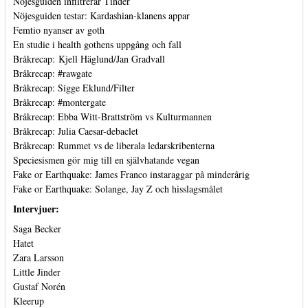
Nöjesguiden infiltrerar Tinder
Nöjesguiden testar: Kardashian-klanens appar
Femtio nyanser av goth
En studie i health gothens uppgång och fall
Bråkrecap: Kjell Häglund/Jan Gradvall
Bråkrecap: #rawgate
Bråkrecap: Sigge Eklund/Filter
Bråkrecap: #montergate
Bråkrecap: Ebba Witt-Brattström vs Kulturmannen
Bråkrecap: Julia Caesar-debaclet
Bråkrecap: Rummet vs de liberala ledarskribenterna
Speciesismen gör mig till en självhatande vegan
Fake or Earthquake: James Franco instaraggar på minderårig
Fake or Earthquake: Solange, Jay Z och hisslagsmålet
Intervjuer:
Saga Becker
Hatet
Zara Larsson
Little Jinder
Gustaf Norén
Kleerup