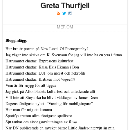
Greta Thurfjell
MER OM
Blogginlägg:
Hur bra är porren på New Level Of Pornography?
Jag vågar inte skriva om K. Svensson för jag vill inte ha en yxa i fittan
Hatrummet chattar: Expressens kulturfest
Hatrummet chattar: Kajsa Ekis Ekman i Bon
Hatrummet chattar: LUF om incest och nekrofili
Hatrummet chattar: Kritiken mot
Vegorätt
Vem är för snygg för att tigga?
Jag gick på Aftonbladets kulturfest och antecknade allt
Vill inte att Stoya ska ha blivit våldtagen av James Deen
Dagens töntigaste nyhet: ”Varning för mobilgångare”
Hur man får mig att komma
Spotifys tretton allra töntigaste spellistor
Sju tankar om säsongsavslutningen av
Bron
När DN publicerade en mycket bättre Little Jinder-intervju än min