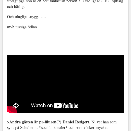
störigt pga hon är en helt fantastisk person!!! Otroligt ROLIG, bjussig
och härlig.
Och olagligt snygg……
mvh tussiga ödlan
>Andra gästen är pr-filuren(?) Daniel Redgert.
Ni vet han som
syns på Schulmans *sociala kanaler* och som väcker mycket