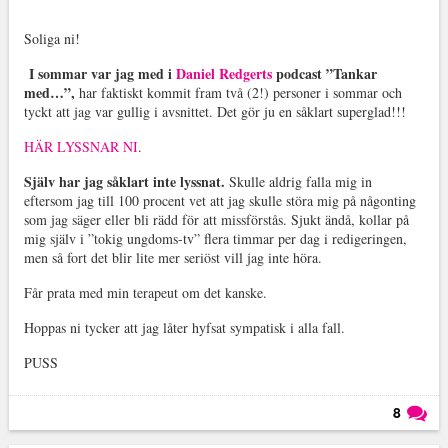
Soliga ni!
I sommar var jag med i
Daniel Redgerts
podcast ”Tankar
med…”,
har faktiskt kommit fram två (2!) personer i sommar och
tyckt att jag var gullig i avsnittet. Det gör ju en såklart superglad!!!
HÄR LYSSNAR NI
.
Själv har jag såklart inte lyssnat.
Skulle aldrig falla mig in
eftersom jag till 100 procent vet att jag skulle störa mig på någonting
som jag säger eller bli rädd för att missförstås. Sjukt ändå, kollar på
mig själv i ”tokig ungdoms-tv” flera timmar per dag i redigeringen,
men så fort det blir lite mer seriöst vill jag inte höra.
Får prata med min terapeut om det kanske.
Hoppas ni tycker att jag låter hyfsat sympatisk i alla fall.
PUSS
8
Läs kommentarer (
8
)