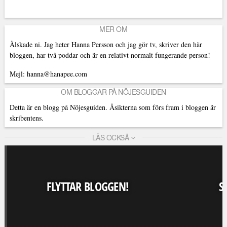
MER OM
Älskade ni. Jag heter Hanna Persson och jag gör tv, skriver den här
bloggen, har två poddar och är en relativt normalt fungerande person!
Mejl: hanna@hanapee.com
OM BLOGGAR PÅ NÖJESGUIDEN
Detta är en blogg på Nöjesguiden. Åsikterna som förs fram i bloggen är
skribentens.
LÄS OCKSÅ
FLYTTAR BLOGGEN!
S