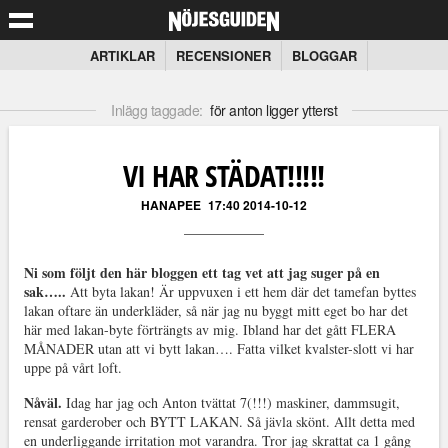
ARTIKLAR
RECENSIONER
BLOGGAR
Inlägg taggade:
för anton ligger ytterst
VI HAR STÄDAT!!!!!
HANAPEE
17:40 2014-10-12
Ni som följt den här bloggen ett tag vet att jag suger på en
sak…..
Att byta lakan! Är uppvuxen i ett hem där det tamefan byttes
lakan oftare än underkläder, så när jag nu byggt mitt eget bo har det
här med lakan-byte förträngts av mig. Ibland har det gått FLERA
MÅNADER utan att vi bytt lakan…. Fatta vilket kvalster-slott vi har
uppe på vårt loft.
Nåväl.
Idag har jag och Anton tvättat 7(!!!) maskiner, dammsugit,
rensat garderober och BYTT LAKAN. Så jävla skönt. Allt detta med
en underliggande irritation mot varandra. Tror jag skrattat ca 1 gång