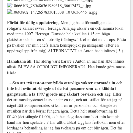
Förlåt för dålig uppdatering.
Men jag hade förmodligen det
roligaste kalaset evver i lördags. Alla jag älskar i en och samma lokal
med tema 1997. Herregu. Dansade hela kvällen i 15 cm höga
platåskor och har en sån otrolig träningsvärk efter det nu…. ops. Bästa
på kvällen var min chefs Klara konstprojekt på instagram (efter en
uppdragslapp från mig) ALTERNATIVT att Anton hade inlines (!!!)
Hahahaha åh.
Har aldrig varit kärare i Anton än när han åkte inlines
alltså. BLEV SÅ OTROLIGT IMPONERAD?! Han kunde göra massa
tricks.
….Sen att två testosteronfyllda otrevliga vakter stormade in och
inte helt oväntat slängde ut de två personer som var klädda i
gangsterstil a la 1997 gjorde mig såklart besviken och arg.
Eller
det att musiksystemet la av under en tid, och att istället för att jag på
något sätt kompenserades så kom en ur personalen och stängde av
musiken när den börjat fungera igen. Detta helt utanförvarning kl
00.40 (det stängde 01.00), och hen slog dessutom bort min kompis
hand när hon spelade…? Har alltid älskat Ugglans festlokal, men efter
lördagens behandling är jag fan tveksam på om det blir igen. Det får