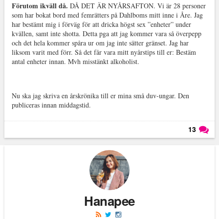
Förutom ikväll då.
DÅ DET ÄR NYÅRSAFTON. Vi är 28 personer
som har bokat bord med femrätters på Dahlboms mitt inne i Åre. Jag
har bestämt mig i förväg för att dricka högst sex ”enheter” under
kvällen, samt inte shotta. Detta pga att jag kommer vara så överpepp
och det hela kommer spåra ur om jag inte sätter gränset. Jag har
liksom varit med förr. Så det får vara mitt nyårstips till er: Bestäm
antal enheter innan. Mvh misstänkt alkoholist.
Nu ska jag skriva en årskrönika till er mina små duv-ungar. Den
publiceras innan middagstid.
13
Läs kommentarer (
13
)
Hanapee