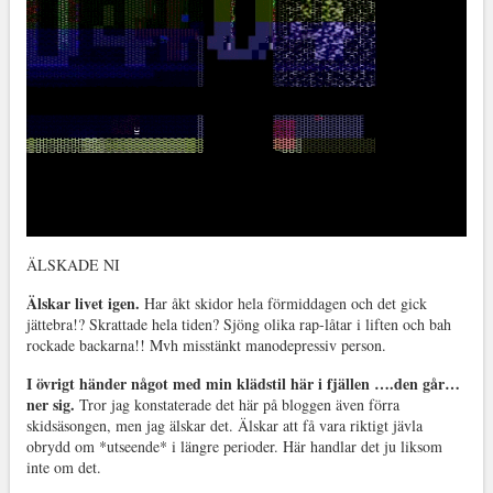
ÄLSKADE NI
Älskar livet igen.
Har åkt skidor hela förmiddagen och det gick
jättebra!? Skrattade hela tiden? Sjöng olika rap-låtar i liften och bah
rockade backarna!! Mvh misstänkt manodepressiv person.
I övrigt händer något med min klädstil här i fjällen ….den går…
ner sig.
Tror jag konstaterade det här på bloggen även förra
skidsäsongen, men jag älskar det. Älskar att få vara riktigt jävla
obrydd om *utseende* i längre perioder. Här handlar det ju liksom
inte om det.