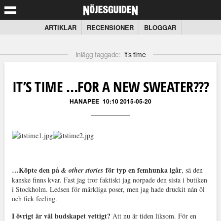
ARTIKLAR
RECENSIONER
BLOGGAR
Inlägg taggade:
it’s time
IT’S TIME …FOR A NEW SWEATER???
HANAPEE
10:10 2015-05-20
…Köpte den på
för typ en femhunka igår
& other stories
, så den
kanske finns kvar. Fast jag tror faktiskt jag norpade den sista i butiken
i Stockholm. Ledsen för märkliga poser, men jag hade druckit nån öl
och fick feeling.
I övrigt är väl budskapet vettigt?
Att nu är tiden liksom. För en