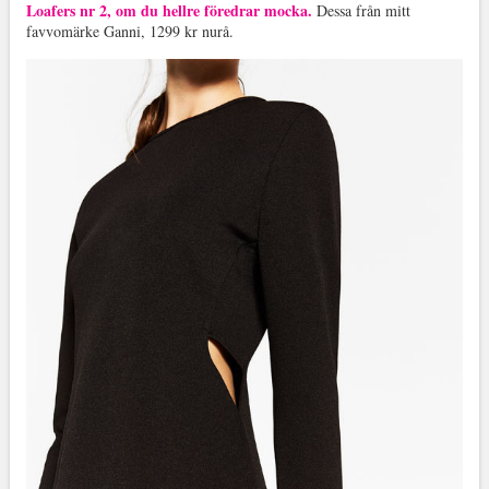
Loafers nr 2, om du hellre föredrar mocka.
Dessa från mitt
favvomärke Ganni, 1299 kr nurå.