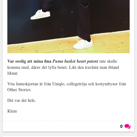
Var orolig att mina fina
Puma basket heart patent
inte skulle
komma med, därav det lyfta benet. Likt den travhäst man ibland
liknar.
Vita linneskjortan är från Uniqlo, collegetröja och kostymbyxor från
Other Stories.
Det var det hele.
Klem
0
Läs kommentarer (
0
)