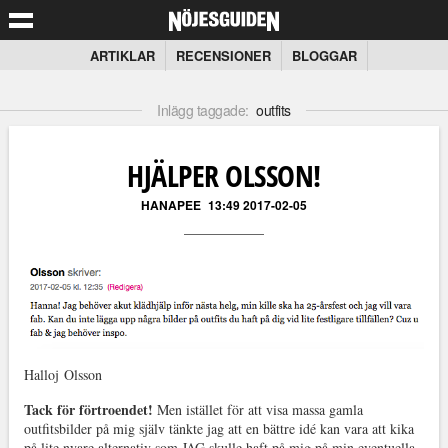
ARTIKLAR
RECENSIONER
BLOGGAR
Inlägg taggade:
outfits
HJÄLPER OLSSON!
HANAPEE
13:49 2017-02-05
Halloj Olsson
Tack för förtroendet!
Men istället för att visa massa gamla
outfitsbilder på mig själv tänkte jag att en bättre idé kan vara att kika
på lite nyare alternativ som JAG skulle haft på mig på min eventuella