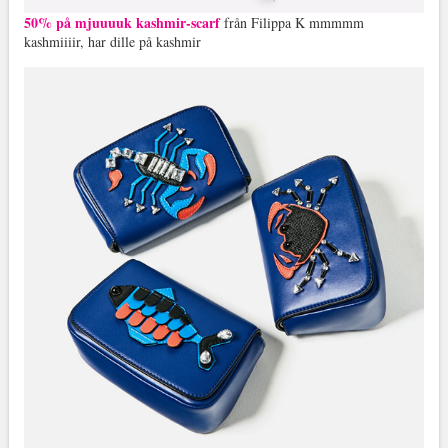
50% på mjuuuuk kashmir-scarf
från Filippa K mmmmm
kashmiiiir, har dille på kashmir