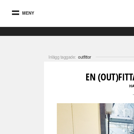
MENY
Inlägg taggade:
outfittor
EN (OUT)FI
H