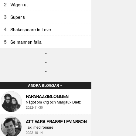
2
Vägen ut
3
Super 8
4
Shakespeare in Love
5
Se männen falla
ANDRA BLOGGAR
PAPARAZZIBLOGGEN
Något om krig och Margaux Dietz
2022-11-30
ATT VARA FRASSE LEVINSSON
Taxi med romare
2022-10-14