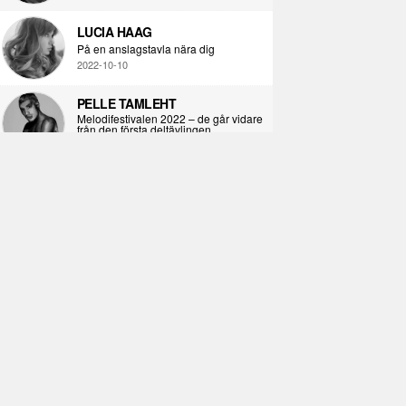
LUCIA HAAG
På en anslagstavla nära dig
2022-10-10
PELLE TAMLEHT
Melodifestivalen 2022 – de går vidare
från den första deltävlingen
2022-02-02
I KORPENS SKUGGA
Själva definitionen av ondska
2021-06-28
ÖPPNA BOKEN
Kropps-dagbok
2021-06-24
SYNDAFALLET
Det är inte din demokratiska plikt att
delta i instagramaktivism.
2021-04-26
VAD BLIR DET FÖR RAP