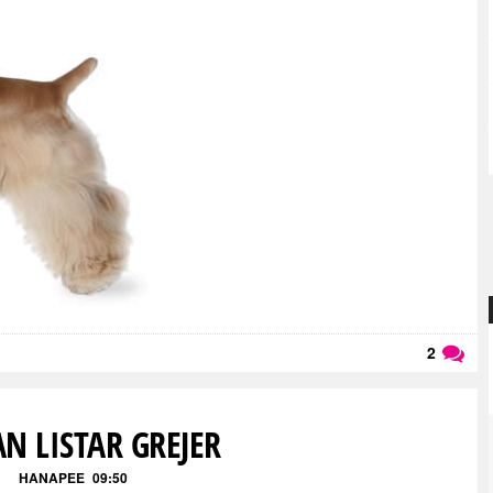
2
Läs kommentarer (
2
)
N LISTAR GREJER
HANAPEE
09:50