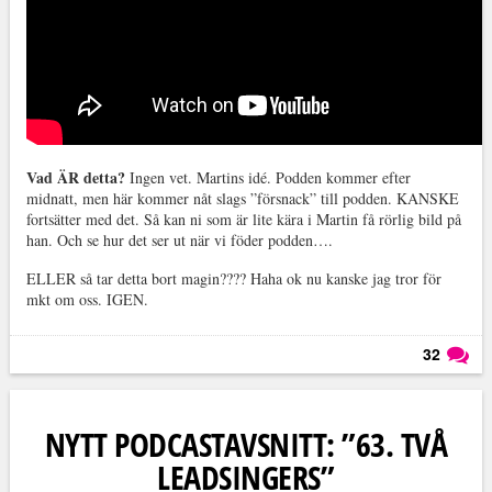
Vad ÄR detta?
Ingen vet. Martins idé. Podden kommer efter
midnatt, men här kommer nåt slags ”försnack” till podden. KANSKE
fortsätter med det. Så kan ni som är lite kära i Martin få rörlig bild på
han. Och se hur det ser ut när vi föder podden….
ELLER så tar detta bort magin???? Haha ok nu kanske jag tror för
mkt om oss. IGEN.
32
Läs kommentarer (
32
)
NYTT PODCASTAVSNITT: ”63. TVÅ
LEADSINGERS”