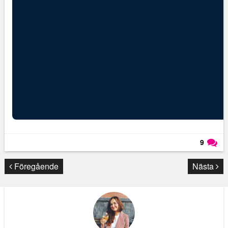
9
Läs kommentarer (
9
)
Föregående
Nästa