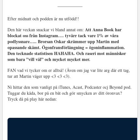
Efter midnatt och podden är nu utfödd!!
Att Anna Book har
Den här veckan snackar vi bland annat om:
blockat oss från Instagram…. tyvärr tack vare 1% av våra
podlyssnare….. Brorsan Oskar skrämmer upp Martin med
opassande skämt. Ögonfransförlängning = ögoninflammation.
Den tecknade statistisen HAHAHA. Och raseri mot människor
som bara ”vill väl” och mycket mycket mer.
FAN vad vi tycker om er alltså! (Även om jag var lite arg där ett tag,
tur att Martin väger upp <3 <3 <3).
Ni hittar den som vanligt på iTunes, Acast, Podcaster ocj Beyond pod.
Tuggar du kåda, bor på en båt och gör smycken av ditt öronvax?
Tryck då på play här nedan: