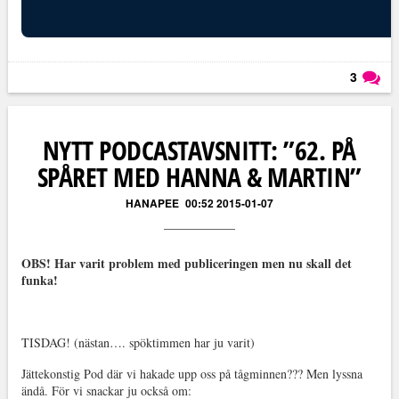
3
Läs kommentarer (
3
)
NYTT PODCASTAVSNITT: ”62. PÅ
SPÅRET MED HANNA & MARTIN”
HANAPEE
00:52 2015-01-07
OBS! Har varit problem med publiceringen men nu skall det
funka!
TISDAG! (nästan…. spöktimmen har ju varit)
Jättekonstig Pod där vi hakade upp oss på tågminnen??? Men lyssna
ändå. För vi snackar ju också om: