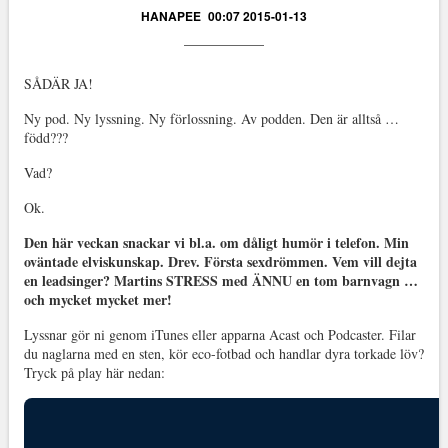
HANAPEE
00:07 2015-01-13
SÅDÄR JA!
Ny pod. Ny lyssning. Ny förlossning. Av podden. Den är alltså …
född???
Vad?
Ok.
Den här veckan snackar vi bl.a. om dåligt humör i telefon. Min
oväntade elviskunskap. Drev. Första sexdrömmen. Vem vill dejta
en leadsinger? Martins STRESS med ÄNNU en tom barnvagn …
och mycket mycket mer!
Lyssnar gör ni genom iTunes eller apparna Acast och Podcaster. Filar
du naglarna med en sten, kör eco-fotbad och handlar dyra torkade löv?
Tryck på play här nedan: