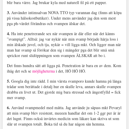
blir bara värre. Jag brukar kyla med naturell fil på ett papper.
3.
Använder intimsalvan NOVA TTO typ varannan dag (finns att köpa
på vissa hälsokostbutiker). Under mens använder jag den som mest
pga ph-värdet förändras och svampen älskar det.
4.
Ha inte penetrerande sex när svampen är där eller när det känns
”svampigt”. Alltså: jag var nykär när min svamp började härja loss i
min älskade juvel, och tja, nykär = vill ligga mkt. Och ligger man när
man har svamp så förökar den sig i mängder pga det blir små små
sprickor runt slidöppningen som svampen ÄLSKAR att bo i.
Det finns hundra sätt att ligga på. Penetration är bara en av dem. Kom
ihåg det och se
möjligheterna
i det, HÖ HÖ HÖ.
5.
Googla dig inte rädd. I min värsta svamporo kunde hamna på långa
trådar som berättade i detalj hur en skulle leva, annars skulle svampen
drabba en livet ut. Det gjorde mig bara stressad och ångestfylld = fick
mer svamp.
6.
Använd svampmedel med måtta. Jag använde ju såpass mkt Pevaryl
att min svamp blev resistent, meeeen handlar det om 1-2 ggr per år är
det lugnt. Finns också invärtes medicin som läkare kan skriva ut som
slår ut svampen totalt. Boka tid så du har någon sån hemma.