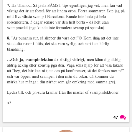
7.
Ha tålamod. Så jävla SÄMST tips egentligen jag vet, men fan vad
viktigt det är att förstå för att lindra oron. Förra sommaren åkte jag på
mitt livs värsta svamp i Barcelona. Kunde inte bada på hela
solsemestern. 5 dagar senare var den helt borta – då helt utan
svampmedel (pga kunde inte formulera svamp på spanska).
8.
”Är punanin sur, så slipper du vara det!”
©
Kom ihåg att det inte
ska dofta rosor i fittis, det ska vara syrligt och surt i en härlig
blandning.
…Och ja, svampinfektion är riktigt vidrigt,
men känn dig aldrig
aldrig äcklig eller konstig pga den. Våga söka hjälp för att visa läkare
att ”hey, det här kan ni tjata om på konferenser, så det forskas mer på”
och var öppen med svampen i den mån du orkar, då kommer du
märka hur många i din närhet som går omkring med samma grej.
Lycka till, och ph-sura kramar från the master of svampinfektioner.
<3
47
Läs kommentarer (
47
)