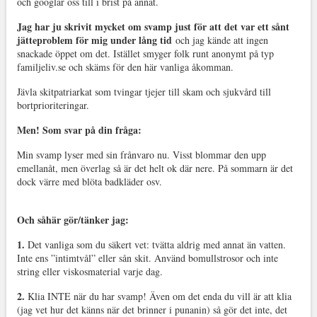
och googlar oss till i brist på annat.
Jag har ju skrivit mycket om svamp just för att det var ett sånt
jätteproblem för mig under lång tid
och jag kände att ingen
snackade öppet om det. Istället smyger folk runt anonymt på typ
familjeliv.se och skäms för den här vanliga åkomman.
Jävla skitpatriarkat som tvingar tjejer till skam och sjukvård till
bortprioriteringar.
Men! Som svar på din fråga:
Min svamp lyser med sin frånvaro nu. Visst blommar den upp
emellanåt, men överlag så är det helt ok där nere. På sommarn är det
dock värre med blöta badkläder osv.
Och såhär gör/tänker jag:
1.
Det vanliga som du säkert vet: tvätta aldrig med annat än vatten.
Inte ens ”intimtvål” eller sån skit. Använd bomullstrosor och inte
string eller viskosmaterial varje dag.
2.
Klia INTE när du har svamp! Även om det enda du vill är att klia
(jag vet hur det känns när det brinner i punanin) så gör det inte, det