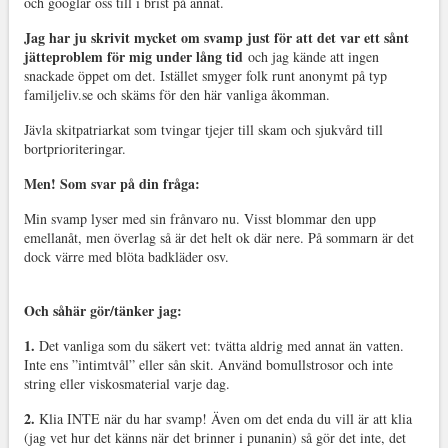
och googlar oss till i brist på annat.
Jag har ju skrivit mycket om svamp just för att det var ett sånt
jätteproblem för mig under lång tid
och jag kände att ingen
snackade öppet om det. Istället smyger folk runt anonymt på typ
familjeliv.se och skäms för den här vanliga åkomman.
Jävla skitpatriarkat som tvingar tjejer till skam och sjukvård till
bortprioriteringar.
Men! Som svar på din fråga:
Min svamp lyser med sin frånvaro nu. Visst blommar den upp
emellanåt, men överlag så är det helt ok där nere. På sommarn är det
dock värre med blöta badkläder osv.
Och såhär gör/tänker jag:
1.
Det vanliga som du säkert vet: tvätta aldrig med annat än vatten.
Inte ens ”intimtvål” eller sån skit. Använd bomullstrosor och inte
string eller viskosmaterial varje dag.
2.
Klia INTE när du har svamp! Även om det enda du vill är att klia
(jag vet hur det känns när det brinner i punanin) så gör det inte, det