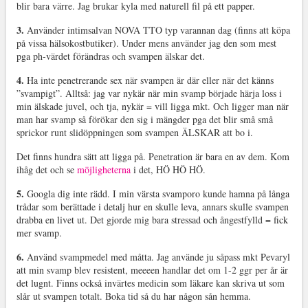
blir bara värre. Jag brukar kyla med naturell fil på ett papper.
3.
Använder intimsalvan NOVA TTO typ varannan dag (finns att köpa
på vissa hälsokostbutiker). Under mens använder jag den som mest
pga ph-värdet förändras och svampen älskar det.
4.
Ha inte penetrerande sex när svampen är där eller när det känns
”svampigt”. Alltså: jag var nykär när min svamp började härja loss i
min älskade juvel, och tja, nykär = vill ligga mkt. Och ligger man när
man har svamp så förökar den sig i mängder pga det blir små små
sprickor runt slidöppningen som svampen ÄLSKAR att bo i.
Det finns hundra sätt att ligga på. Penetration är bara en av dem. Kom
ihåg det och se
möjligheterna
i det, HÖ HÖ HÖ.
5.
Googla dig inte rädd. I min värsta svamporo kunde hamna på långa
trådar som berättade i detalj hur en skulle leva, annars skulle svampen
drabba en livet ut. Det gjorde mig bara stressad och ångestfylld = fick
mer svamp.
6.
Använd svampmedel med måtta. Jag använde ju såpass mkt Pevaryl
att min svamp blev resistent, meeeen handlar det om 1-2 ggr per år är
det lugnt. Finns också invärtes medicin som läkare kan skriva ut som
slår ut svampen totalt. Boka tid så du har någon sån hemma.