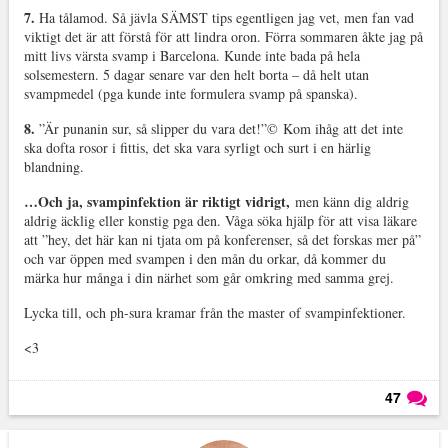
7.
Ha tålamod. Så jävla SÄMST tips egentligen jag vet, men fan vad
viktigt det är att förstå för att lindra oron. Förra sommaren åkte jag på
mitt livs värsta svamp i Barcelona. Kunde inte bada på hela
solsemestern. 5 dagar senare var den helt borta – då helt utan
svampmedel (pga kunde inte formulera svamp på spanska).
8.
”Är punanin sur, så slipper du vara det!”
©
Kom ihåg att det inte
ska dofta rosor i fittis, det ska vara syrligt och surt i en härlig
blandning.
…Och ja, svampinfektion är riktigt vidrigt,
men känn dig aldrig
aldrig äcklig eller konstig pga den. Våga söka hjälp för att visa läkare
att ”hey, det här kan ni tjata om på konferenser, så det forskas mer på”
och var öppen med svampen i den mån du orkar, då kommer du
märka hur många i din närhet som går omkring med samma grej.
Lycka till, och ph-sura kramar från the master of svampinfektioner.
<3
47
Läs kommentarer (
47
)