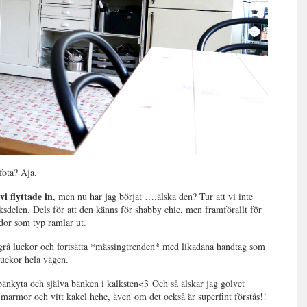
fota? Aja.
i flyttade in
, men nu har jag börjat ….älska den? Tur att vi inte
ksdelen. Dels för att den känns för shabby chic, men framförallt för
ådor som typ ramlar ut.
rå luckor och fortsätta *mässingtrenden* med likadana handtag som
luckor hela vägen.
 bänkyta och själva bänken i kalksten<3 Och så älskar jag golvet
marmor och vitt kakel hehe, även om det också är superfint förstås!!