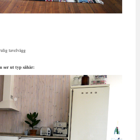
rulig tavelvägg
 ser ut typ såhär: