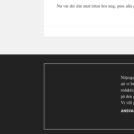
Nu var det slut med titten hos mig, puss alla 
Nöjesgu
att vi 
redaktio
på den 
Vi vill 
ANSVA