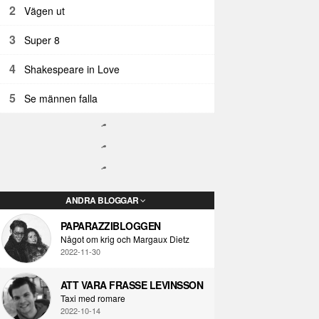
2
Vägen ut
3
Super 8
4
Shakespeare in Love
5
Se männen falla
ANDRA BLOGGAR
PAPARAZZIBLOGGEN
Något om krig och Margaux Dietz
2022-11-30
ATT VARA FRASSE LEVINSSON
Taxi med romare
2022-10-14