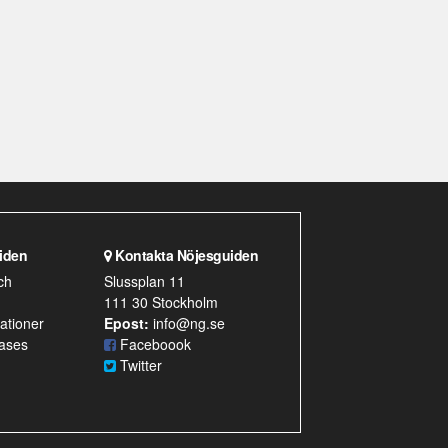
iden
Kontakta Nöjesguiden
ch
Slussplan 11
111 30 Stockholm
ationer
Epost:
info@ng.se
ases
Faceboook
Twitter