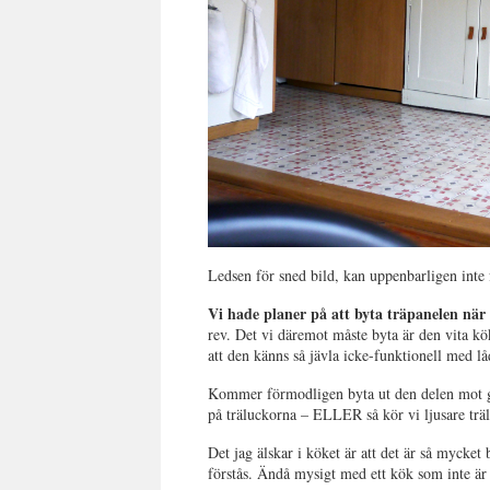
Ledsen för sned bild, kan uppenbarligen inte 
Vi hade planer på att byta träpanelen när v
rev. Det vi däremot måste byta är den vita kö
att den känns så jävla icke-funktionell med l
Kommer förmodligen byta ut den delen mot g
på träluckorna – ELLER så kör vi ljusare trä
Det jag älskar i köket är att det är så mycket
förstås. Ändå mysigt med ett kök som inte är 