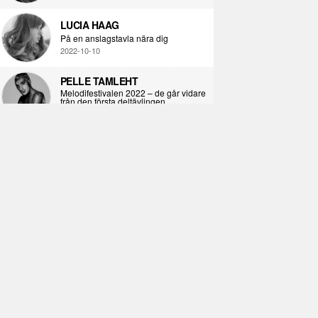
LUCIA HAAG
På en anslagstavla nära dig
2022-10-10
PELLE TAMLEHT
Melodifestivalen 2022 – de går vidare
från den första deltävlingen
2022-02-02
I KORPENS SKUGGA
Själva definitionen av ondska
2021-06-28
ÖPPNA BOKEN
Kropps-dagbok
2021-06-24
SYNDAFALLET
Det är inte din demokratiska plikt att
delta i instagramaktivism.
2021-04-26
VAD BLIR DET FÖR RAP